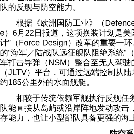
队的反舰与防空能力。
根据《欧洲国防工业》（Defence Indu
e）6月22日报道，这项换装计划是美
计”（Force Design）改革的重要
的“海军／陆战队远征舰队阻绝系统”（
军打击导弹（NSM）整合至无人驾驶
（JLTV）平台，可通过远端控制从
约185公里外的水面舰艇。
相较于传统依赖军舰执行反舰任务，
队能直接从岛屿或沿岸阵地发动攻击
存能力，也让小型部队具备更强的海
防空系