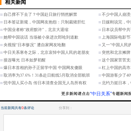
相关新闻
自己撑不下去了？中国赴日旅行悄然解禁
不少中国人崩溃
日本签证新规，中国网友抱怨：只制裁猪肝红
日媒刚说完，中
中国业者称“政府默许”，北京大退缩
日本议员帮中共
她帮中国说话 当场被小泉进次郎呛到道歉
上海国际电影节
央视报“日本惨况” 遭自家网友呛翻
又一“中国人民
中日关系寒冬之际，北京哀悼中国人民的老朋友
突然和北京摊牌
接连曝光 日本如梦初醒
这个国家苦苦支
爆日本首相的孙子正留学中国 中国网友傻眼
杠上中国的高市
取消率为37.6%！31条赴日航线5月取消全部航班
中国游客少了4
忧中国人买小岛 传日本清查全国无人岛所有权
北约力挺日本，
“中日关系”
当前新闻共有
0
条评论
分享到：