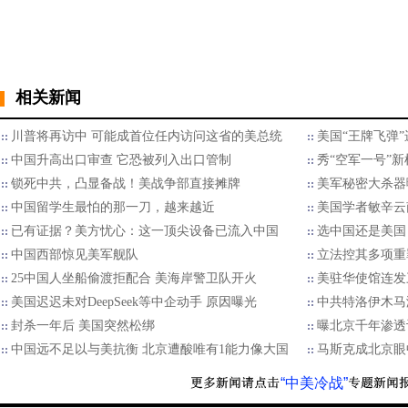
相关新闻
川普将再访中 可能成首位任内访问这省的美总统
美国“王牌飞弹”
中国升高出口审查 它恐被列入出口管制
秀“空军一号”
锁死中共，凸显备战！美战争部直接摊牌
美军秘密大杀器
中国留学生最怕的那一刀，越来越近
美国学者敏辛云
已有证据？美方忧心：这一顶尖设备已流入中国
选中国还是美国
中国西部惊见美军舰队
立法控其多项重
25中国人坐船偷渡拒配合 美海岸警卫队开火
美驻华使馆连发
美国迟迟未对DeepSeek等中企动手 原因曝光
中共特洛伊木马
封杀一年后 美国突然松绑
曝北京千年渗透
中国远不足以与美抗衡 北京遭酸唯有1能力像大国
马斯克成北京眼
“中美冷战”