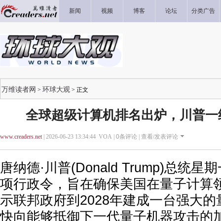
新闻
视频
博客
论坛
分类广告
万维读者网
环球大观
>
> 正文
全球超级计算机排名出炉，川普一
www.creaders.net
| 2026-06-23 13:34:44 VOA |
0
条评论 |
查看/发表评论
唐纳德·川普(Donald Trump)总统星
项行政令，旨在确保美国在量子计算
示联邦政府到2028年建成一台强大
快向能够抵御下一代量子机器攻击的