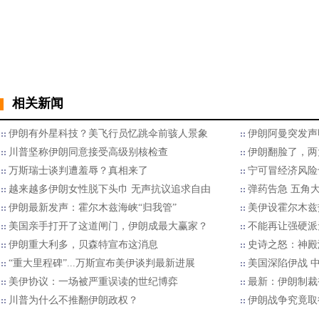
相关新闻
伊朗有外星科技？美飞行员忆跳伞前骇人景象
伊朗阿曼突发声
川普坚称伊朗同意接受高级别核检查
伊朗翻脸了，两
万斯瑞士谈判遭羞辱？真相来了
宁可冒经济风险
越来越多伊朗女性脱下头巾 无声抗议追求自由
弹药告急 五角大
伊朗最新发声：霍尔木兹海峡“归我管”
美伊设霍尔木兹
美国亲手打开了这道闸门，伊朗成最大赢家？
不能再让强硬派
伊朗重大利多，贝森特宣布这消息
史诗之怒：神殿
“重大里程碑”...万斯宣布美伊谈判最新进展
美国深陷伊战 
美伊协议：一场被严重误读的世纪博弈
最新：伊朗制裁
川普为什么不推翻伊朗政权？
伊朗战争究竟取