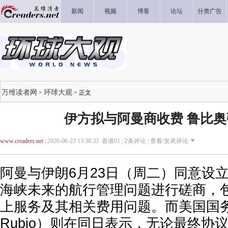
新闻
视频
博客
论坛
分类广告
万维读者网
环球大观
>
> 正文
伊方拟与阿曼商收费 鲁比
www.creaders.net
| 2026-06-23 13:38:33 香港01 |
2
条评论 |
查看/发表评论
阿曼与伊朗6月23日（周二）同意设
海峡未来的航行管理问题进行磋商，
上服务及其相关费用问题。而美国国务卿
Rubio）则在同日表示，无论最终协