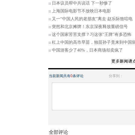
日本议员帮中共说话 下一秒惨了
上海国际电影节不放映日本电影
又一“中国人民的老朋友”离去 赵乐际致唁电
突然和北京摊牌！东京深夜释放重磅信号
这个国家苦苦支撑？习这张“王牌”有多恐怖
杠上中国的高市早苗，独苗孙子竟来到中国
中国游客少了40%，日本商场却卖疯了
当前新闻共有
0
条评论
分享到：
全部评论