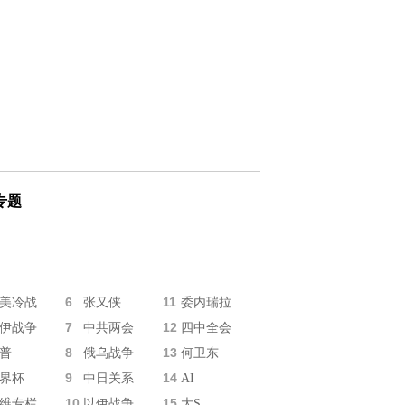
专题
6
11
美冷战
张又侠
委内瑞拉
7
12
伊战争
中共两会
四中全会
8
13
普
俄乌战争
何卫东
9
14
界杯
中日关系
AI
10
15
维专栏
以伊战争
大S