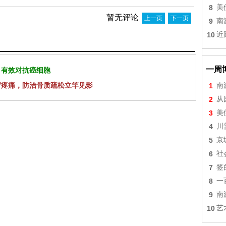
8
美
暂无评论
上一页
下一页
9
南
10
近
一周
 有效对抗癌细胞
背疼痛，防治骨质疏松立竿见影
1
南
2
从
3
美
4
川
5
京
6
社
7
签
8
一
9
南
10
艺