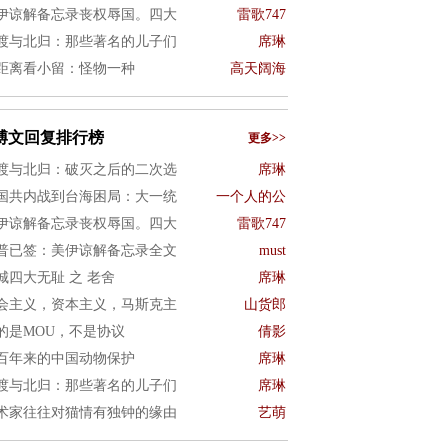
伊谅解备忘录丧权辱国。四大
雷歌747
渡与北归：那些著名的儿子们
席琳
距离看小留：怪物一种
高天阔海
博文回复排行榜
更多>>
渡与北归：破灭之后的二次选
席琳
国共内战到台海困局：大一统
一个人的公
伊谅解备忘录丧权辱国。四大
雷歌747
普已签：美伊谅解备忘录全文
must
城四大无耻 之 老舍
席琳
会主义，资本主义，马斯克主
山货郎
的是MOU，不是协议
倩影
百年来的中国动物保护
席琳
渡与北归：那些著名的儿子们
席琳
术家往往对猫情有独钟的缘由
艺萌