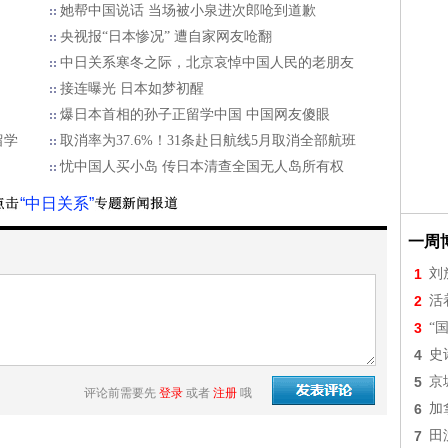
她帮中国说话 当场被小泉进次郎呛到道歉
央视报“日本惨况” 遭自家网友呛翻
中日关系寒冬之际，北京哀悼中国人民的老朋友
接连曝光 日本如梦初醒
爆日本首相的孙子正留学中国 中国网友傻眼
留学
取消率为37.6%！31条赴日航线5月取消全部航班
忧中国人买小岛 传日本清查全国无人岛所有权
“中日关系”
一周
1
刘
2
活
3
“
4
史
5
京
评论前需要先
登录
或者
注册
哦
6
加
7
田