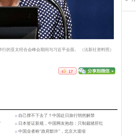
行的亚太经合会峰会期间与习近平会面。 （法新社资料照）
17
自己撑不下去了？中国赴日旅行悄然解禁
”
日本签证新规，中国网友抱怨：只制裁猪肝红
中国业者称“政府默许”，北京大退缩