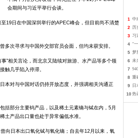
会期间与习近平举行会谈。
1
中
至19日在中国深圳举行的APEC峰会，但目前尚不清楚
2
历
3
习
4
“
多次寻求与中国外交部官员会面，但均未获安排。
5
梦
事”相关言论，而北京又陆续对旅游、水产品等多个领
6
未
7
9
接触几乎陷入停滞。
8
重
本对与中国对话仍持开放态度，并强调相关沟通正
9
日
10
热
括部分主要钨产品，以及稀土元素镝与铽在内，5月
稀土产品出口量也处于异常偏低水准。
曾向日本出口氧化铽与氧化镝；自去年12月以来，氧