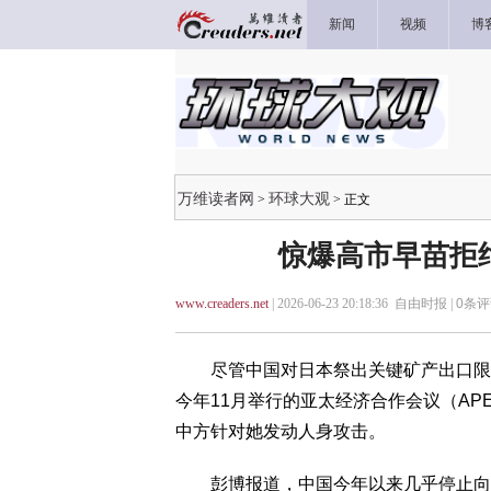
新闻
视频
博
万维读者网
环球大观
>
> 正文
惊爆高市早苗拒
www.creaders.net
| 2026-06-23 20:18:36 自由时报 |
0
条评
尽管中国对日本祭出关键矿产出口限制
今年11月举行的亚太经济合作会议（A
中方针对她发动人身攻击。
彭博报道，中国今年以来几乎停止向日