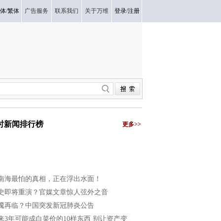
体
/
繁体
广告服务
联系我们
关于万维
登录
/
注册
小时新闻排行榜
更多>>
南海最怕的真相，正在浮出水面！
史即将重演？官媒文章惊人弦外之音
魇再临？中国突发新冠肺炎公告
来3年可能成白菜价的10样东西 别让资产变