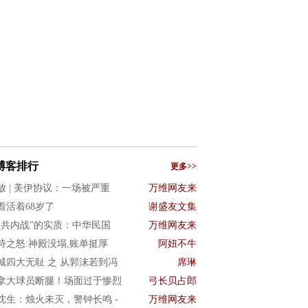
博客排行
更多>>
放 | 美伊协议：一场被严重
万维网友来
着活着68岁了
谢盛友文集
国共内战”的实质：中华民国
万维网友来
诗之怒:神殿没塌,账单挺厚
阿妞不牛
城四大无耻 之 从郭沫若到冯
席琳
拿大球员断腿！场面过于惨烈
弓长贝占郎
沈生：烛火未灭，警钟长鸣 -
万维网友来