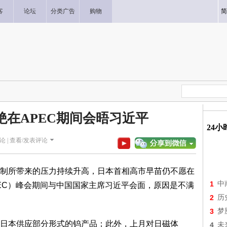
客
论坛
分类广告
购物
简
绝在APEC期间会晤习近平
24
论 |
查看/发表评论
所带来的压力持续升高，日本首相高市早苗仍不愿在
1
中
PEC）峰会期间与中国国家主席习近平会面，原因是不满
2
历
3
梦
本供应部分形式的钨产品；此外，上月对日磁体
4
未