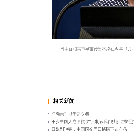
日本首相高市早苗传出不愿在今年11月举
相关新闻
冲绳美军迎来新杀器
不少中国人崩溃抗议“只制裁我们猪肝红护照
日媒刚说完，中国国企同日悄悄下架产品