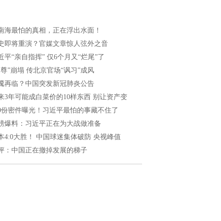
南海最怕的真相，正在浮出水面！
史即将重演？官媒文章惊人弦外之音
近平“亲自指挥” 仅6个月又“烂尾”了
一尊”崩塌 传北京官场“讽习”成风
魇再临？中国突发新冠肺炎公告
来3年可能成白菜价的10样东西 别让资产变
40份密件曝光！习近平最怕的事藏不住了
磅爆料：习近平正在为大战做准备
本4:0大胜！ 中国球迷集体破防 央视峰值
评：中国正在撤掉发展的梯子