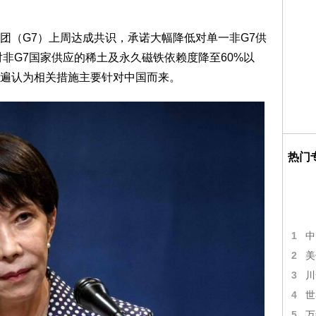
（G7）上周达成共识，承诺大幅降低对单一非G7供
对非G7国家供应的稀土及永久磁铁依赖度降至60%以
遍认为相关措施主要针对中国而来。
热门
1
中
2
美
3
川
4
世
5
万