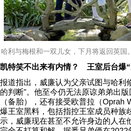
哈利与梅根和一双儿女，下月将返回英国。（翻
凯特笑不出来有内情？ 王室后台爆“
报道指出，威廉认为父亲试图与哈利修
的判断”。他至今仍无法原谅弟弟出版回
（备胎），还有接受欧普拉（Oprah Wi
爆王室黑料，包括指控王室成员种族
示，威廉现在甚至不允许身边的人在
完全不打算和解，据悉兄弟俩在202