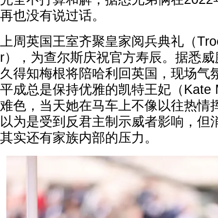
再也没有说过话。
上周英国王室齐聚皇家阅兵典礼（Trooping
r），为查尔斯庆祝官方寿辰。据悉威
久得知梅根将陪哈利回英国，现场气
平成总是保持优雅的凯特王妃（Kate Mi
难色，当天她在马车上不像以往热情
以为是受到反君主制示威者影响，但
其实还有家族内部的压力。