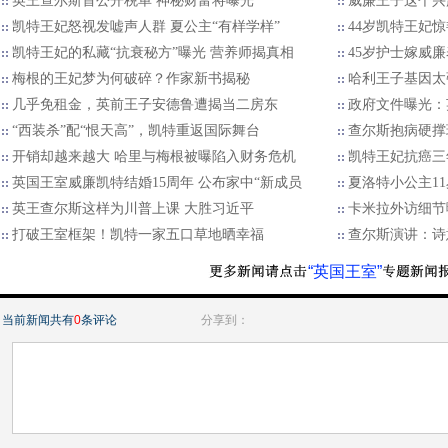
英王查尔斯首公开税单 神秘财富将曝光
威廉王子这个兴
凯特王妃怒视发嘘声人群 夏公主“有样学样”
44岁凯特王妃
凯特王妃的私藏“抗衰秘方”曝光 营养师揭真相
45岁护士嫁威廉
梅根的王妃梦为何破碎？作家新书揭秘
哈利王子基因太
几乎免租金，英前王子安德鲁遭揭当二房东
政府文件曝光：
“西装杀”配“恨天高”，凯特重返国际舞台
查尔斯抱病硬撑
开销却越来越大 哈里与梅根被曝陷入财务危机
凯特王妃抗癌三
英国王室威廉凯特结婚15周年 公布家中“新成员
夏洛特小公主1
英王查尔斯这样为川普上课 大胜习近平
卡米拉外访细节
打破王室框架！凯特一家五口草地晒幸福
查尔斯演讲：诗
“英国王室”
当前新闻共有
0
条评论
分享到：