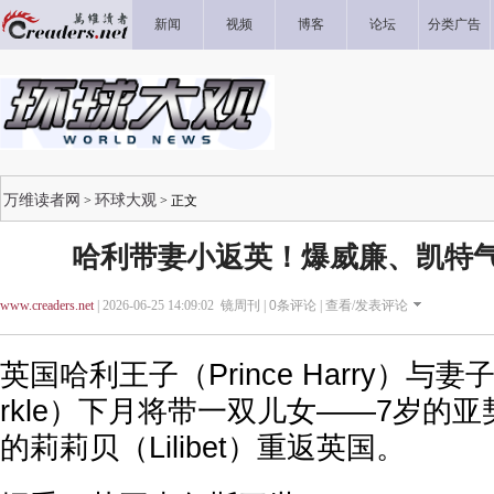
新闻
视频
博客
论坛
分类广告
万维读者网
环球大观
>
> 正文
哈利带妻小返英！爆威廉、凯特气
www.creaders.net
| 2026-06-25 14:09:02 镜周刊 |
0
条评论 |
查看/发表评论
英国哈利王子（Prince Harry）与妻子
rkle）下月将带一双儿女——7岁的亚契
的莉莉贝（Lilibet）重返英国。