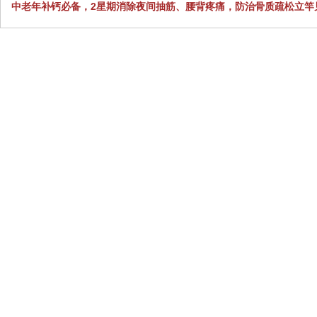
中老年补钙必备，2星期消除夜间抽筋、腰背疼痛，防治骨质疏松立竿