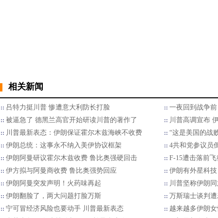
相关新闻
吕特力挺川普 惨遭意大利防长打脸
一夜回到战争前
被逼急了 德黑兰高官开始研读川普的著作了
川普高调宣布 
川普最新表态：伊朗保证霍尔木兹海峡不收费
“这是美国的战
伊朗总统：这事永不纳入美伊协议框架
4共和党参议员
伊朗阿曼研议霍尔木兹收费 鲁比奥强硬回击
F-15遭击落前
伊方拟与阿曼商收费 鲁比奥强势回应
伊朗有外星科技
伊朗阿曼突发声明！火药味再起
川普坚称伊朗同
伊朗翻脸了，两大问题打脸万斯
万斯瑞士谈判遭
宁可冒经济风险也要动手 川普最新表态
越来越多伊朗女