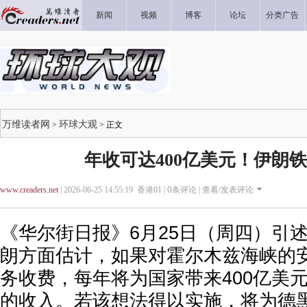
新闻
视频
博客
论坛
分类广告
万维读者网
环球大观
>
> 正文
年收可达400亿美元！伊朗
www.creaders.net
| 2026-06-25 14:55:19 香港01 |
0
条评论 |
查看/发表评论
《华尔街日报》6月25日（周四）引
朗方面估计，如果对霍尔木兹海峡的
务收费，每年将为国家带来400亿美元
的收入。若该想法得以实施，将为德