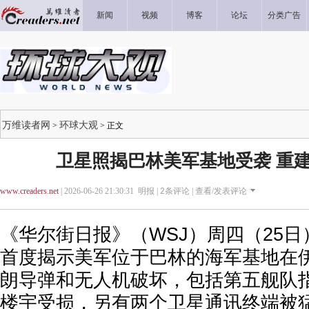
新闻
视频
博客
论坛
分类广告
万维读者网
环球大观
>
> 正文
卫星照揭巴林美军基地受袭 重建
www.creaders.net
| 2026-06-26 21:30:31 明报 |
2
条评论 |
查看/发表评论
《华尔街日报》（WSJ）周四（25
首度揭示美军位于巴林的海军基地在
朗导弹和无人机破坏，包括第五舰队
楼宇受损，另有两个卫星通讯终端被猛