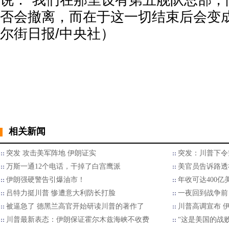
说：“我们在那里设有第五舰队总部，
否会撤离，而在于这一切结束后会变成
尔街日报/中央社）
相关新闻
突发 攻击美军阵地 伊朗证实
突发：川普下令
万斯一通12个电话，干掉了白宫鹰派
美官员告诉路透
伊朗强硬警告引爆油市！
年收可达400
吕特力挺川普 惨遭意大利防长打脸
一夜回到战争前
被逼急了 德黑兰高官开始研读川普的著作了
川普高调宣布 
川普最新表态：伊朗保证霍尔木兹海峡不收费
“这是美国的战