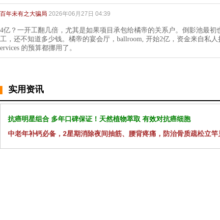
百年未有之大骗局
2026年06月27日 04:39
4亿？一开工翻几倍，尤其是如果项目承包给橘帝的关系户。倒影池最初也是2，3百
工，还不知道多少钱。橘帝的宴会厅，ballroom, 开始2亿，资金来自私人捐
ervices 的预算都挪用了。
实用资讯
抗癌明星组合 多年口碑保证！天然植物萃取 有效对抗癌细胞
中老年补钙必备，2星期消除夜间抽筋、腰背疼痛，防治骨质疏松立竿