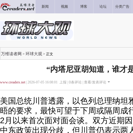
新闻
视频
博客
论坛
分类广告
万维读者网
环球大观
>
> 正文
“内塔尼亚胡知道，谁才是
www.creaders.net
| 2026-07-05 16:08:01 上报 |
0
条评论 |
查看/发表评论
美国总统川普透露，以色列总理纳坦
晤的要求，最快可望于下周或隔周成
2月以来首次面对面会谈。双方近期
中东政策出现分歧，但川普仍表示两人