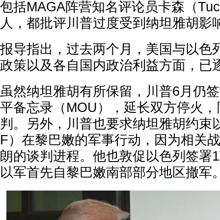
包括MAGA阵营知名评论员卡森（Tucker
人，都批评川普过度受到纳坦雅胡影
报导指出，过去两个月，美国与以色
政策以及各自国内政治利益方面，已
虽然纳坦雅胡有所保留，川普6月仍签
平备忘录（MOU），延长双方停火，
判。另外，川普也要求纳坦雅胡约束以
F）在黎巴嫩的军事行动，因为相关
朗的谈判进程。他也敦促以色列签署
以军首先自黎巴嫩南部部分地区撤军