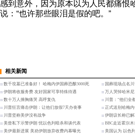
感到意外，因为原本以为人民都痛恨
说：“也许那些眼泪是假的吧。”
相关新闻
数千坟墓已准备好！ 哈梅内伊国葬恐酿3000死
国葬现场点名川
伊朗将收服务费 友好国家可享特殊待遇
万人哭悼哈米尼
数十万人捶胸痛哭 高呼复仇
川普：“他们全都
川普狂言痛击伊朗：让他们放假7天办丧事
正式送别哈梅内
川普坚称美伊没有战争
伊朗议长称已解
美曾私下示警伊朗 忧以色列暗杀和谈代表
BBC走近霍尔
美伊最新进展 美劝伊朗放弃收费内幕曝光
美国认为 以色