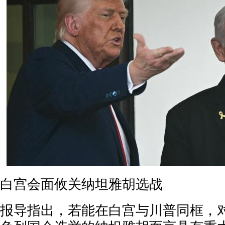
白宫会面攸关纳坦雅胡选战
报导指出，若能在白宫与川普同框，对