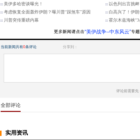
美伊多哈密谈曝光！
以色列出言挑衅
考虑恢复全面轰炸伊朗？曝川普“踩煞车”原因
白高兴了！伊朗
川普突传重磅内幕
霍尔木兹海峡“3
“美伊战争--中东风云”
当前新闻共有
0
条评论
分享到：
评论前需要先
全部评论
实用资讯