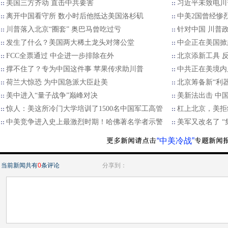
美国三方齐动 直击中共要害
习近平未致电川
离开中国看守所 数小时后他抵达美国洛杉矶
中美2国曾经惨
川普落入北京“圈套” 奥巴马曾吃过亏
针对中国 川普
发生了什么？美国两大稀土龙头对簿公堂
中企正在美国掀
FCC全票通过 中企进一步排除在外
北京添新工具 反
撑不住了？专为中国这件事 苹果传求助川普
中共正在美境内展
荷兰大惊恐 为中国急派大臣赴美
北京筹备新“利
美中进入“量子战争”巅峰对决
美新法出击 中
惊人：美这所冷门大学培训了1500名中国军工高管
杠上北京，美拒
中美竞争进入史上最激烈时期！哈佛著名学者示警
美军又改名了 
“中美冷战”
当前新闻共有
0
条评论
分享到：