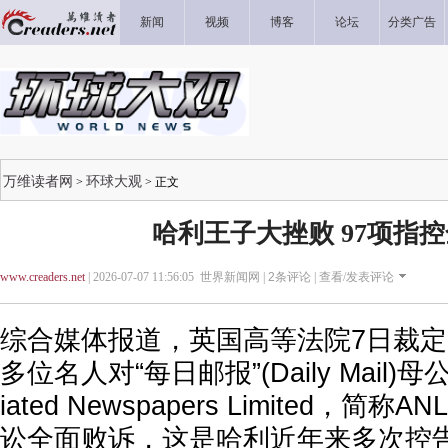
新闻
视频
博客
论坛
分类广告
万维读者网
环球大观
>
> 正文
哈利王子大挫败 97项指
www.creaders.net
| 2026-07-07 11:56:05 世界新闻网 |
2
条评论 |
查看/发表评论
综合媒体报道，英国高等法院7日裁
多位名人对“每日邮报”(Daily Mail)母
iated Newspapers Limited，
讼全面败诉，这是哈利近年来多次控