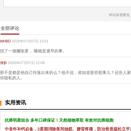
评论前需要先
全部评论
WHBD
2026年07月07日 13:01
找了一個爛老婆， 離婚是遲早的事。
倩影
2026年07月07日 12:09
那不是都是他自己抖落出来的么？他不说，谁知道那些屁事儿？还告人家
你隐私的人。
实用资讯
抗癌明星组合 多年口碑保证！天然植物萃取 有效对抗癌细胞
中老年补钙必备，2星期消除夜间抽筋、腰背疼痛，防治骨质疏松立竿