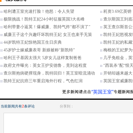
哈利遭王室光速打脸！他怒：令人失望
耗资3.69亿
极限挑战！凯特王妃24小时征服英国3大名峰
查尔斯国王到底
哈利带妻小返英！爆威廉、凯特气炸“都不演了”
英王查尔斯首公
威廉王子这个兴趣吓坏凯特王妃 女王也束手无策
凯特王妃怒视发
44岁凯特王妃惊艳国王生日庆典
凯特王妃的私藏
45岁护士嫁威廉表哥 新娘被称“新凯特”
梅根的王妃梦为
哈利王子基因太强大 5岁女儿这样复制爸爸
几乎免租金，英
政府文件曝光：英女王护安德鲁，竟到这程度
“西装杀”配“恨
查尔斯抱病硬撑现身，凯特回归！英王室暗流涌动
开销却越来越大
凯特王妃抗癌三年重启海外行程，气色红润
英国王室威廉凯
“英国王室”
当前新闻共有
2
条评论
分享到：