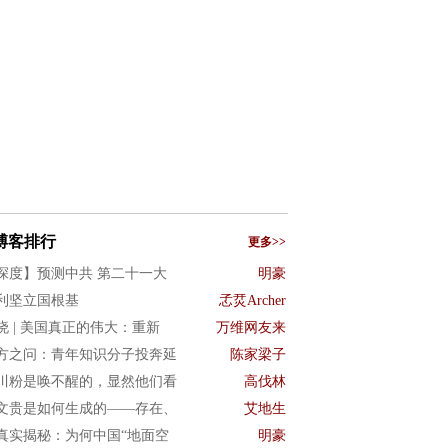
博客排行
更多>>
深度】预测中共 第二十一大
明豪
利坚立国根基
孞烎Archer
晓 | 美国真正的伟大：重新
万维网友来
方之问：青年知识分子投奔延
陈家梁子
川粉是唤不醒的，显然他们看
高伐林
文贵是如何生成的——存在、
艾地生
真实揭秘：为何中国“地面空
明豪