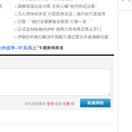
死
国葬现场点名川普 主持人喊“他为何还活着”
万人哭悼哈米尼 川普思考后说：搞不好只是假哭
川普：“他们全都聚集在那里 只要一发...”
正式送别哈梅内伊时 德黑兰所有商店禁止开门
伊朗议长称已解决中国船只通过霍尔木兹海峡问题
美伊战争--中东风云”
评论前需要先
登录
或者
注册
哦