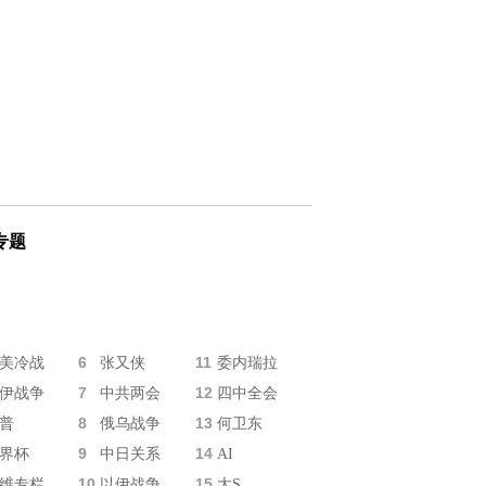
专题
6
11
美冷战
张又侠
委内瑞拉
7
12
伊战争
中共两会
四中全会
8
13
普
俄乌战争
何卫东
9
14
界杯
中日关系
AI
10
15
维专栏
以伊战争
大S