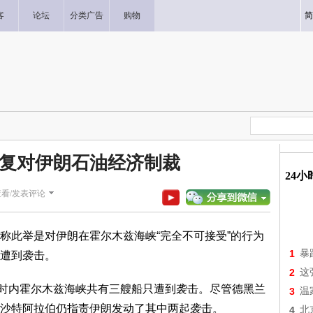
客
论坛
分类广告
购物
简
复对伊朗石油经济制裁
24
查看/发表评论
称此举是对伊朗在霍尔木兹海峡“完全不可接受”的行为
1
暴
遭到袭击。
2
这
4小时内霍尔木兹海峡共有三艘船只遭到袭击。尽管德黑兰
3
温
沙特阿拉伯仍指责伊朗发动了其中两起袭击。
4
北