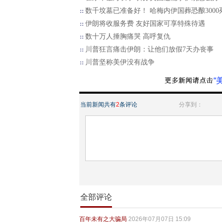
数千坟墓已准备好！ 哈梅内伊国葬恐酿3000
伊朗将收服务费 友好国家可享特殊待遇
数十万人捶胸痛哭 高呼复仇
川普狂言痛击伊朗：让他们放假7天办丧事
川普坚称美伊没有战争
“
当前新闻共有
2
条评论
分享到：
全部评论
百年未有之大骗局
2026年07月07日 15:09