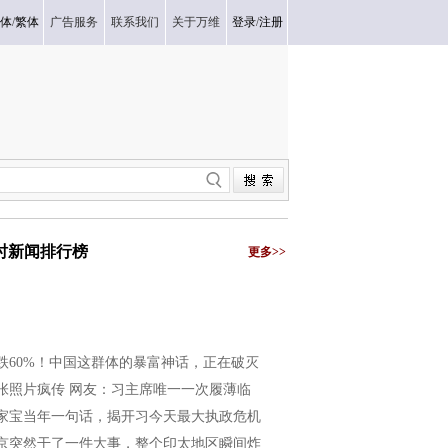
体
/
繁体
广告服务
联系我们
关于万维
登录
/
注册
小时新闻排行榜
更多>>
跌60%！中国这群体的暴富神话，正在破灭
张照片疯传 网友：习主席唯一一次履薄临
家宝当年一句话，揭开习今天最大执政危机
京突然干了一件大事，整个印太地区瞬间炸