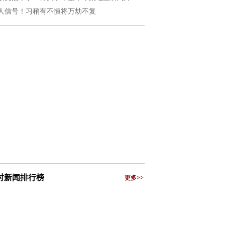
人信号！习稍有不慎将万劫不复
小时新闻排行榜
更多>>