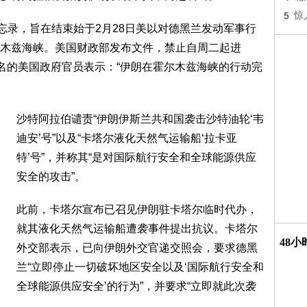
5
惊
忘录，旨在结束始于2月28日美以对德黑兰发动军事行
木兹海峡。美国财政部发布文件，禁止自周二起进
姓名的美国政府官员表示：“伊朗在霍尔木兹海峡的行动完
沙特阿拉伯谴责“伊朗伊斯兰共和国袭击沙特油轮‘韦
迪安’号”以及“卡塔尔液化天然气运输船‘拉卡亚
特’号”，并称其“是对国际航行安全和全球能源供应
安全的攻击”。
此前，卡塔尔宣布已召见伊朗驻卡塔尔临时代办，
就其液化天然气运输船遭袭事件提出抗议。卡塔尔
48
外交部表示，已向伊朗外交官递交照会，要求德黑
兰“立即停止一切破坏地区安全以及‘国际航行安全和
全球能源供应安全’的行为”，并要求“立即就此次袭