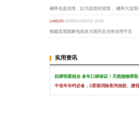
橘帝也是流氓，以为流氓对流氓， 橘帝大流氓
Lm8220
2026年07月07日 15:02
独裁流氓国家包括东大国完全没有信用可言
实用资讯
抗癌明星组合 多年口碑保证！天然植物萃取
中老年补钙必备，2星期消除夜间抽筋、腰