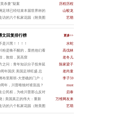
项英杀妻”疑案
历程历程
洲足球已经结束本届世界杯的
山蛟龙
走访的六个私家花园（附美图
艺萌
博文回复排行榜
更多>>
不是川黑！！！！
水蛇
川粉是唤不醒的，显然他们看
高伐林
煌，敦煌，莫高窟
老冬儿
方之问：青年知识分子投奔延
陈家梁子
50周年国庆.美国足球旺盛.总
老尚童
洲布里斯班-大堡礁的门户（
李子59
50周年，川普唯独对谁宣战？
must
生公民权，为啥川普那么反对
启泰
晓 | 美国真正的伟大：重新
万维网友来
走访的六个私家花园（附美图
艺萌