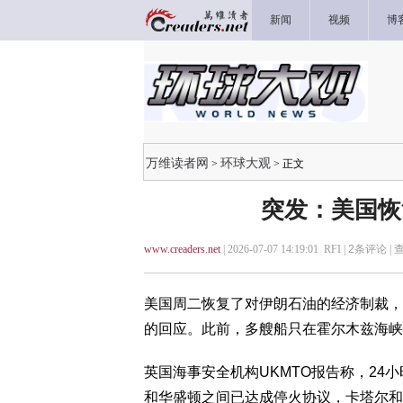
新闻
视频
博
万维读者网
环球大观
>
> 正文
突发：美国恢
www.creaders.net
| 2026-07-07 14:19:01 RFI |
2
条评论 |
美国周二恢复了对伊朗石油的经济制裁，
的回应。此前，多艘船只在霍尔木兹海峡
英国海事安全机构UKMTO报告称，2
和华盛顿之间已达成停火协议，卡塔尔和