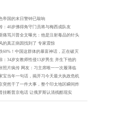
色帝国的末日警钟已敲响
传：40岁佛得角守门员将与梅西成队友
斯痛骂川普全文曝光：他是注射毒品的针头
风的真正病因找到了 专家震惊
跌60%！中国这群体的暴富神话，正在破灭
惊：34岁女教师性侵13岁男生 并生下他的
张照片疯传 网友：习主席唯一一次履薄临
家宝当年一句话，揭开习今天最大执政危机
京突然干了一件大事，整个印太地区瞬间炸
普挂断普京电话 让俄罗斯认清残酷现实