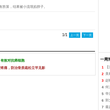
有胜算，结果被小流氓掐脖子。
1/1
上一页
下一页
一周
 有效对抗癌细胞
1
【
背疼痛，防治骨质疏松立竿见影
2
美
3
赵
4
何
5
华
6
郭
7
最