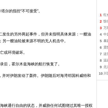
塔尔的指控“不可接受”。
1
红
2
惊
3
万
周二发生的另外两起事件，但并未指明具体来源：一艘油
4
中
”；另一艘油轮被来源不明的无人机击中。
5
暴
6
震
亡或环境破坏。
7
这
8
温
录后，霍尔木兹海峡的航行恢复了。
9
北
10
川
，并对伊朗发动了轰炸。伊朗随后对海湾邻国科威特和
海峡通行自由的状态，并威胁任何试图绕过其唯一授权