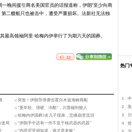
s周一晚间援引两名美国官员的话报道称，伊朗“至少向商
，第二艘船只也被击中，遭受严重损坏。法新社无法独
其最高领袖阿里·哈梅内伊举行了为期六天的国葬。
12
热门
1
中
情
突发！伊朗导弹袭击霍尔木兹海峡商船
2
美
“更年轻、强硬、冷酷”，川普碰到狠人
3
川
哈梅内伊国葬3名儿子现身，悲痛崩溃流泪
力迷局
“伊朗手中还有一件不亚于核武器的武器”
4
世
？
“内塔尼亚胡知道，谁才是老板”
5
万