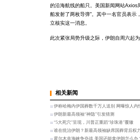
的沿海航线的船只。美国新闻网站Axio
船发射了两枚导弹”。其中一名官员表示
立核实这一消息。
此次紧张局势升级之际，伊朗自周六起为
相关新闻
伊称哈梅内伊国葬数千万人送别 网曝惊人内
伊朗新最高领袖“神隐”引发猜测
“5大死穴”呈现，川普正重蹈“珍珠港”覆辙
谁在统治伊朗？新最高领袖缺席国葬背后权
霍尔木兹海峡争夺战 美国还能拿伊朗怎么办