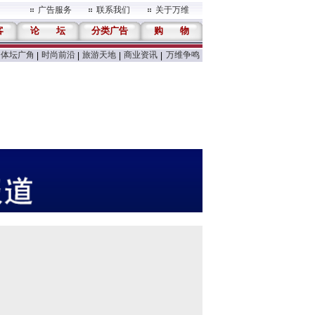
广告服务
联系我们
关于万维
客
论
坛
分类广告
购
物
体坛广角
时尚前沿
旅游天地
商业资讯
万维争鸣
|
|
|
|