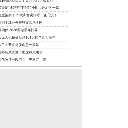
亚鹏没想到自己辛苦养大的李嫣 如今....
泽天晒“迪拜照”不到12小时，恶心的一幕
克兰被卖了？ 欧洲官员惊呼：魂吓没了
国羽毛球公开赛贴文轰动全网
机四伏 2026要做最坏打算
共无人机拍摄台湾101大楼？真相曝光
大了！普京秀肌肉意外露馅
共外贸系统竟干出这种荒唐事
否仿效拜登政府？世界紧盯川普