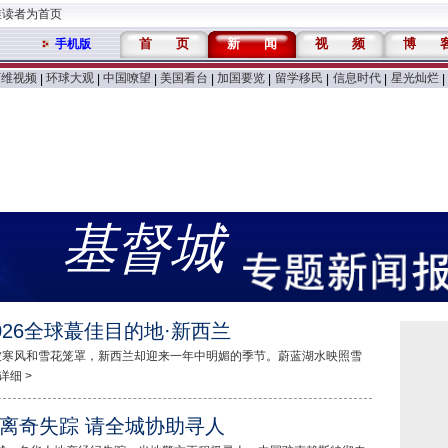
维读者为首页
首
页
新
闻
视
频
博
手机版
万维视频
环球大观
中国嘹望
美国看台
加国要览
留学移民
信息时代
星光灿烂
|
|
|
|
|
|
|
|
基督城
026全球蕞佳目的地·新西兰
球被寒风和雪花笼罩，新西兰却迎来一年中明媚的季节。蔚蓝湖水映照雪
详细 >
离奇失踪 请全城协助寻人