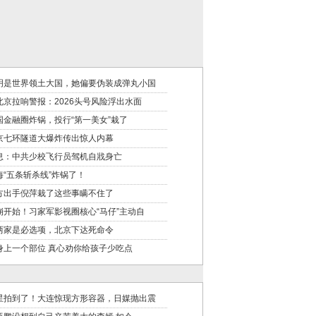
明是世界领土大国，她偏要伪装成弹丸小国
北京拉响警报：2026头号风险浮出水面
国金融圈炸锅，投行“第一美女”栽了
京七环隧道大爆炸传出惊人内幕
息：中共少校飞行员驾机自戕身亡
海“五条斩杀线”炸锅了！
方出手倪萍栽了这些事瞒不住了
崩开始！习家军影视圈核心“马仔”主动自
两家是必选项，北京下达死命令
身上一个部位 真心劝你给孩子少吃点
星拍到了！大连惊现方形容器，日媒抛出震