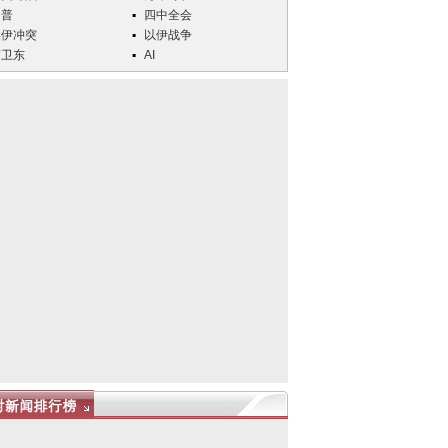
川普
四中全会
美伊冲突
以伊战争
何卫东
AI