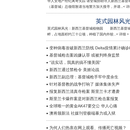
华人女地产经纪离奇失踪 请全城协助寻人新西兰基督
（基督城）总领馆敦请当地警方加大搜寻，并请...< 详细
英式园林风
英式园林风光：新西兰基督城植物园 新西兰基督
畔，占地面积约三十公顷，种植了国内外较...< 详细 >
变种病毒攻破新西兰防线 Delta疫情累计确
基督城枪击案凶嫌认罪 或被判终身监禁
“说实话，我真的搞不懂美国”
新西兰通过禁枪令 美掀论战
新西兰副总理：基督城枪手牢中度余生
针对基督教的战争打响了 媒体集体失声
报复新西兰清真寺枪案 斯里兰卡才遭袭
斯里兰卡爆炸案是对新西兰枪击案报复
全球唯一的黄金AK47要交公 华人心痛
澳将颁新法 社媒刊登极端暴力或入狱
为何人们热衷在网上观看、传播死亡视频？