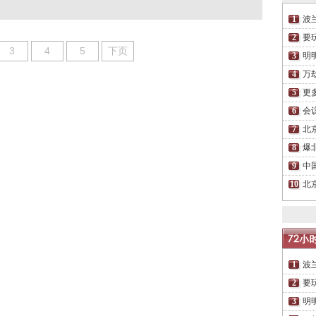
波
要
3
4
5
下页
明
万
更
会
北
爆
中
北
波
要
明