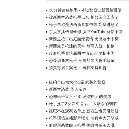
36分钟逮住枪手 小镇2警察让新西兰骄傲
被新西兰恐袭枪手点名 川普亲自回应了
枪手自称是法西斯喜欢中国 胡锡进怒了
杀人直播传遍全球 脸书YouTube竟然不管
新西兰枪手出庭面无表情 比出这个手势
新西兰是枪迷的天堂 每两人就一把枪
冷血枪手血洗新西兰清真寺 赞扬中国
恐袭穆斯林枪手 竟向加拿大枪手致敬
清真寺屠杀案枪手 自称支持川普
纽约市出动大批全副武装的警察
新西兰恐袭 华人亲述
恐怖枪手宣言74页 激进白人的焦虑
枪手换了3次弹夹 新西兰大屠杀的细节
嫌犯不在观察名单上 新西兰维安引质疑
枪手现场直播影片曝光 清真寺大开杀戒
血腥屠杀案白人枪手 仿效挪威杀人魔