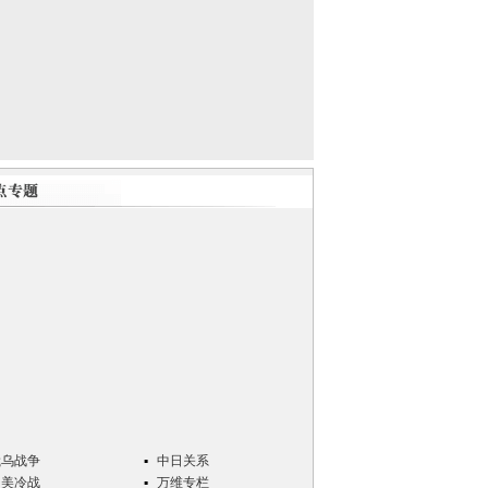
俄乌战争
中日关系
中美冷战
万维专栏