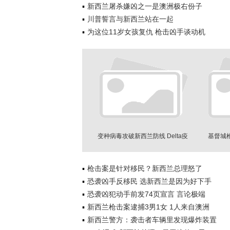
新西兰屠杀嫌凶之一是澳洲极右份子
川普誓言与新西兰站在一起
为这位11岁女孩复仇 枪击凶手谈动机
变种病毒攻破新西兰防线 Delta疫
基督城
情累计确诊破百
枪击案是针对移民？新西兰总理怒了
恐袭凶手反移民 选新西兰是因为好下手
恐袭凶犯动手前发74页宣言 言论极端
新西兰枪击案逮捕3男1女 1人来自澳洲
新西兰警方：袭击者车辆里发现爆炸装置