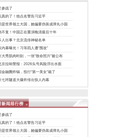
兰参战了
玩真的了！他点名警告习近平
明是世界领土大国，她偏要伪装成弹丸小国
劫不复！中国正在重演晚清最后十年
多人出事？北京流传神秘名单
议内幕曝光！习等四人遭“围攻”
京大秀肌肉时刻，一张“致命照片”被公布
北京拉响警报：2026头号风险浮出水面
国金融圈炸锅，投行“第一美女”栽了
京七环隧道大爆炸传出惊人内幕
兰参战了
玩真的了！他点名警告习近平
明是世界领土大国，她偏要伪装成弹丸小国