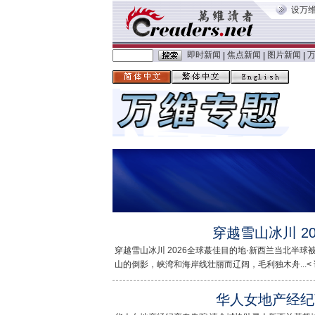
设万
即时新闻
焦点新闻
图片新闻
|
|
|
穿越雪山冰川 2
穿越雪山冰川 2026全球蕞佳目的地·新西兰当北半
山的倒影，峡湾和海岸线壮丽而辽阔，毛利独木舟...< 
华人女地产经纪