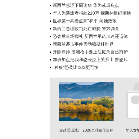
新西兰总理下周访华 华为或成焦点
华人为遇难者捐款210万 穆斯林组织拒绝
世界第一高楼点亮"和平"向她致敬
新西兰总理收到死亡威胁 警方调查
恐袭后首场葬礼 新西兰承诺加速还遗体
新西兰袭击事件震动穆斯林世界
开除律师 澳洲枪手要上法庭为自己辩护
加班加点把我和恐袭拉上关系 川普怒斥…
"独狼"恐袭比ISIS更可怕
穿越雪山冰川 2026全球蕞佳目的
华人女
地·新西兰