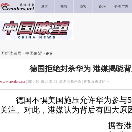
新闻
视频
博客
论坛
分类广告
万维读者网
中国瞭望
>
> 正文
德国拒绝封杀华为 港媒揭晓
www.creaders.net
| 2019-10-16 20:31:42 多维 |
6
条评论 |
查看/发表评论
德国不惧美国施压允许华为参与5
关注。对此，港媒认为背后有四大原
据香港《