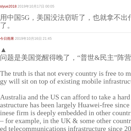
slyue2018
2019年10月17日 00:05
用中国5G，美国没法窃听了，也就拿不出
了。
今日雨果
2019年10月16日 21:45
▲
问题是美国觉醒得晚了，“普世&民主”阵
The truth is that not every country is free to
gy will sit on top of existing mobile infrastruc
Australia and the US can afford to take a hard l
astructure has been largely Huawei-free sinc
inese firm is deeply embedded in other countri
– for example, in the UK & some other countr
ed telecommunications infrastructure since 2