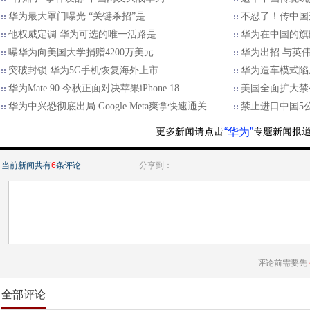
华为最大罩门曝光 “关键杀招”是…
不忍了！传中国
他权威定调 华为可选的唯一活路是…
华为在中国的旗
曝华为向美国大学捐赠4200万美元
华为出招 与英
突破封锁 华为5G手机恢复海外上市
华为造车模式陷
华为Mate 90 今秋正面对决苹果iPhone 18
美国全面扩大禁
华为中兴恐彻底出局 Google Meta爽拿快速通关
禁止进口中国5
“华为”
当前新闻共有
6
条评论
分享到：
评论前需要先
全部评论