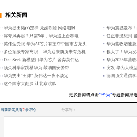
相关新闻
华为提出韬(τ)定律 党媒吹嘘 网络嘲讽
华为震撼发布！
浮夸风再起？只需5年，华为追上台积电
任正非没想到 当
英伟达受限 华为AI芯片有望夺中国市占龙头
华为营收增速急
多位顶级专家离职....华为迎来前所未有危机
糗大了！华为发
DeepSeek 新模型用华为芯片 舍弃英伟达
华为2025年营收
顶尖科学家跳槽华为 敲响国安警钟
突发 华为大模
华为扔出“王炸” 英伟达一夜不淡定
德国顶尖通信学
这个国家大翻脸 让北京跳脚
“华为”
当前新闻共有
2
条评论
分享到：