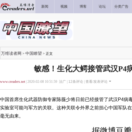
新闻
视频
博客
论坛
分类广告
万维读者网
中国瞭望
>
> 正文
敏感！生化大鳄接管武汉P4
www.creaders.net
| 2020-02-08 10:51:59 法广 |
12
条评论 |
查看/发表评论
中国首席生化武器防御专家陈薇少将日前已经接管了武汉P4病毒
实验室可能与军方的关联。这种关联令外界之前担心中国军队在
毫无由来。
据微博豆瓣