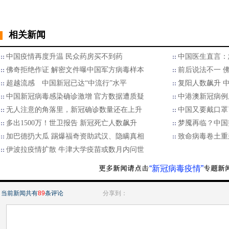
相关新闻
中国疫情再度升温 民众药房买不到药
中国医生直言：
佛奇拒绝作证 解密文件曝中国军方病毒样本
前后说法不一 
超越流感 中国新冠已达“中流行”水平
复阳人数飙升 
中国新冠病毒感染确诊激增 官方数据遭质疑
中港澳新冠病例
无人注意的角落里，新冠确诊数量还在上升
中国又要戴口罩
多出1500万！世卫报告 新冠死亡人数飙升
梦魇再临？中国
加巴德扔大瓜 踢爆福奇资助武汉、隐瞒真相
致命病毒卷土重
伊波拉疫情扩散 牛津大学疫苗或数月内问世
“新冠病毒疫情”
当前新闻共有
89
条评论
分享到：