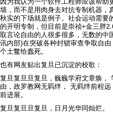
因为我认为一个软件工程师应该帮助
墙，而不是用肉身去对抗专制机器，
秋实的下场就是例子。社会运动需要
的开明专制，但目前是崇祯+金三胖2
取言论自由的人很多很多，无数的中国
讯内部)在突破各种封锁审查争取自由
个土鳖给蠢死。
也有网友贴出复旦已沉淀的校歌：
复旦复旦旦复旦，巍巍学府文章焕， 
由，政罗教网无羁绊， 无羁绊前程远
前进展。
复旦复旦旦复旦，日月光华同灿烂。