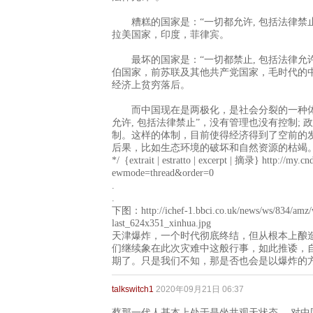
糟糕的国家是：“一切都允许, 包括法律禁
拉美国家，印度，菲律宾。
最坏的国家是：“一切都禁止, 包括法律允许
伯国家，前苏联及其他共产党国家，毛时代的
经济上贫穷落后。
而中国现在是两极化，是社会分裂的一种体制
允许, 包括法律禁止”，没有管理也没有控制; 
制。这样的体制，目前使得经济得到了空前的
后果，比如生态环境的破坏和自然资源的枯竭
*/｛extrait | estratto | excerpt | 摘录} http://my
ewmode=thread&order=0
.
.
下图：http://ichef-1.bbci.co.uk/news/ws/834/amz/wo
last_624x351_xinhua.jpg
天津爆炸，一个时代彻底终结，但从根本上酿
们继续象在此次灾难中这般行事，如此推诿，
期了。只是我们不知，那是否也会是以爆炸的
talkswitch1
2020年09月21日 06:37
蔡那一代人基本上处于是坐井观天状态。 对