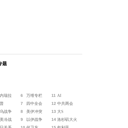
专题
6
11
内瑞拉
万维专栏
AI
7
12
普
四中全会
中共两会
8
13
乌战争
美伊冲突
大S
9
14
美冷战
以伊战争
洛杉矶大火
10
15
日关系
何卫东
叙利亚