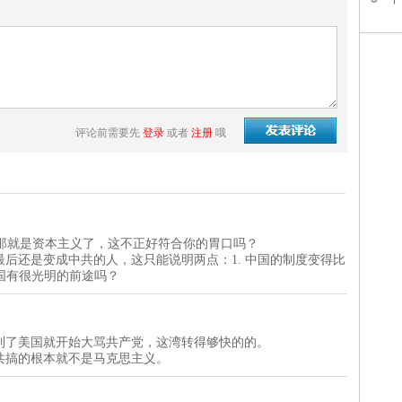
评论前需要先
登录
或者
注册
哦
主义，那就是资本主义了，这不正好符合你的胃口吗？
后还是变成中共的人，这只能说明两点：1. 中国的制度变得比
中国有很光明的前途吗？
到了美国就开始大骂共产党，这湾转得够快的的。
共搞的根本就不是马克思主义。