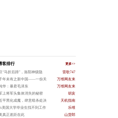
博客排行
更多>>
旦“马折后蹄”，洛阳神级隐
雷歌747
千年未有之新中国——一份关
万维网友来
纯华：暴君毛泽东
万维网友来
军上将军头集体消失的秘密
胡亥
近平黑化成魔，肆意暗杀处决
天机指南
0%美国大学毕业生找不到工作
乐维
美真正差距在此
山货郎