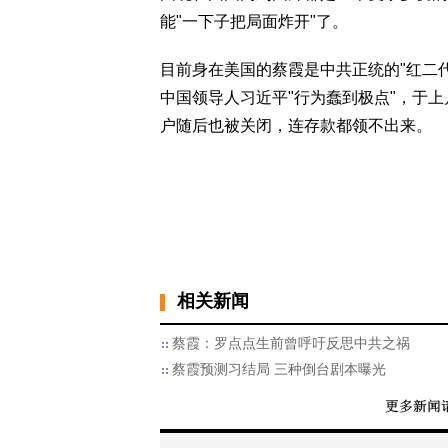
能"一下子把局面炸开"了。
目前身在美国的蔡霞是中共正统的"红二
中国领导人习近平"行为蠢到极点"，于
户随后也被关闭，连存款都领不出来。
相关新闻
蔡霞：罗点点生前曾呼吁反思中共之祸
蔡霞预测习结局 三种倒台剧本曝光