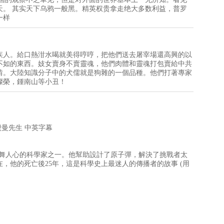
天。 其实天下乌鸦一般黑。精英权贵拿走绝大多数利益，普罗
一样
疾人。給口熱泔水喝就美得哼哼，把他們送去屠宰場還高興的以
不如的東西。妓女賣身不賣靈魂，他們肉體和靈魂打包賣給中共
啃。大陸知識分子中的犬儒就是狗雜的一個品種。他們打著專家
燦榮，鍾南山等小丑！
) 神奇的費曼先生 中英字幕
鼓舞人心的科學家之一。他幫助設計了原子彈，解決了挑戰者太
在，他的死亡後25年，這是科學史上最迷人的傳播者的故事 (用