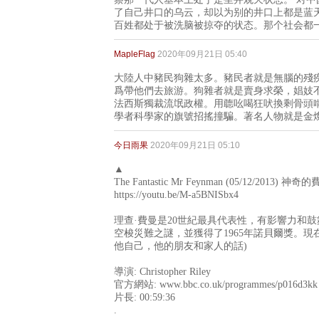
了自己井口的乌云，却以为别的井口上都是蓝
百姓都处于被洗脑被掠夺的状态。那个社会都
MapleFlag
2020年09月21日 05:40
大陸人中豬民狗雜太多。豬民者就是無腦的殘
爲帶他們去旅游。狗雜者就是賣身求榮，娼妓
法西斯獨裁流氓政權。用聼吆喝狂吠換剩骨頭
學者科學家的旗號招搖撞騙。著名人物就是金
今日雨果
2020年09月21日 05:10
▲
The Fantastic Mr Feynman (05/12/2013
https://youtu.be/M-a5BNISbx4
理查·費曼是20世紀最具代表性，有影響力和
空梭災難之謎，並獲得了1965年諾貝爾獎。現
他自己，他的朋友和家人的話)
導演: Christopher Riley
官方網站: www.bbc.co.uk/programmes/p016d3kk
片長: 00:59:36
.