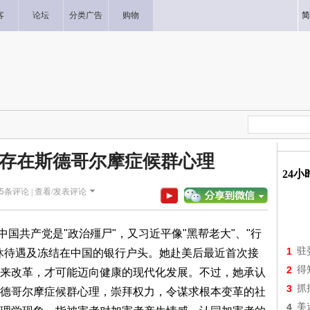
客
论坛
分类广告
购物
简
存在斯德哥尔摩症候群心理
24
5
条评论 |
查看/发表评论
中国共产党是"政治殭尸"，又习近平像"黑帮老大"、"行
1
驻
休待遇及冻结在中国的银行户头。她赴美后最近首次接
2
得
来改革，才可能迈向健康的现代化发展。不过，她承认
3
抓
德哥尔摩症候群心理，崇拜权力，令谋求根本变革的社
4
美