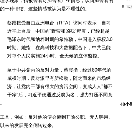
理学现象，指被害者对加害者产生情感，认同加害者的
5
武
的一种情结。这些情感被认为是不理性的。
蔡霞接受自由亚洲电台（RFA）访问时表示，自习
近平上台后，中国的"野蛮和凶残"程度，已经超越
毛泽东时代和纳粹时期的希特勒，中国进入极权3.0
时期。她指，在高科技和大数据配合下，中共已能
对每个人民实施24小时、全天候的立体监控。
至于中共党内的反对力量，蔡霞指，经过80年代的
威权时期，反对派早有所松动，随之而来的市场经
济，让党内干部有很大的贪污空间，变成人人"都不
干净"后，习近平便通过反腐为名，强力打压不同意
。
48
工具，例如：反对他的便会遭到开除公职、无人聘用、
以来的发展完全倒转过来。