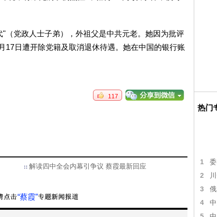
代"（党政人士子弟），外祖父是中共元老。她因为批评
上月17日遭开除党籍及取消退休待遇。她在中国的银行账
117
热门
1
委
解读四中全会内幕引争议 蔡霞最新回应
2
川
3
俄
“蔡霞”
4
中
5
中