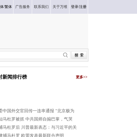
体
/
繁体
广告服务
联系我们
关于万维
登录
/
注册
小时新闻排行榜
更多>>
委中国外交官回传一连串通报 “北京极为
知马杜罗被抓 中共国师自搧巴掌，气哭
捕马杜罗后 川普最新表态：与习近平的关
逮捕马杜罗 欧盟发表最新联合声明