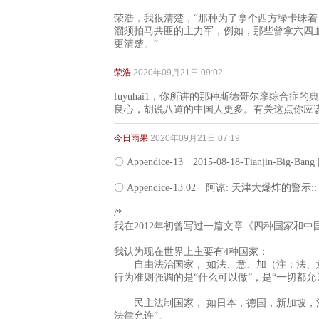
荣浩，我很清楚，“那种为了拿个西方绿卡昧着
溜须拍马共匪的主力军，例如，那些曾拿六四
更清楚。”
荣浩
2020年09月21日 09:02
fuyuhai1，你所讲的那种斯德哥尔摩综合
良心，胡说八道的中国人更多。有关这点你应
今日雨果
2020年09月21日 07:19
〇 Appendice-13 2015-08-18-Tianjin-Big-B
〇 Appendice-13.02 阿谅: 天津大爆炸的警示:
/*
我在2012年初曾写过一篇文章《四种国家和
我认为现在世界上主要有4种国家：
自由法治国家， 如法、意、加（注：法、意
行为准则强调的是“什么可以做”，是“一切都允许
民主法制国家， 如日本，德国，新加坡，法律
法律允许”。