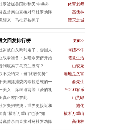
杜罗被抓美国吵翻天/中共外
体育老师
普说曾亲自直接对马杜罗劝降
高伐林
觉醒来，马杜罗被抓了
湮灭之城
博文回复排行榜
更多>>
杜罗被白头鹰叼走了，委国人
阿妞不牛
亚战争准备：从暗杀安倍开始
随意生活
普到底卖了乌克兰没有？
山蛟龙
权不受约束：当“比较优势”
遍地是贪官
于美国抓捕委内瑞拉总统的一
俞先生
一美女：席琳迪翁等《爱的礼
YOLO宥乐
美真正差距在此
山货郎
杜罗夫妇被擒，世界更接近和
施化
知青“横断万重山”也谈“知
横断万重山
普说曾亲自直接对马杜罗劝降
高伐林