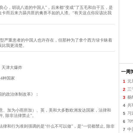
良心，胡说八道的中国人”，后来都“变成”了五毛和自干五，是
血卡而后来力舔共匪的禽兽不如的人渣。“有关这点你应该比我
症的典型严重患者的中国人也许存在，但那种为了拿个西方绿卡昧着
该比我更清楚。
ang | 天津大爆炸
一周
: 4种国家
1
元
2
三
中国的政治体制改革》：
3
杨
4
共
、加为小雨所加）、英，美和大多数欧洲发达国家，法律和
5
习
, 除非法律禁止”。
6
7
和行为准则强调的是“什么不可以做”，是“一切都禁止, 除非
7
中