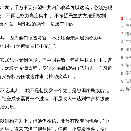
出发，千万不要指望中共内部改革可以达成，必须把现
放，不再让权力高度集中，"不按照民主的方法分权制
1
回
"技术性、局部性的操作，是没有用的"。
2
三
3
连
共，因为他们恨透贪官，不太理会最高层的权力斗
4
中
到根本（为何贪官打不完）"。
5
刚
6
高
安居乐业受到保障，但中国在数千年的皇权文化下，普
7
传
，对权力充满崇拜，反过来感谢虐待自己的人，自习近
8
委
有义务和责任做这件事（推动变革）"。
9
驻
10
得
不乏其人，"我不是想挽救一个党，是想国家民族能走
，社会成长需要一个过程，不是收入一达到中产阶级便
治素质。
以制约习近平，但她仍相信并非没有改变的机会，"中
环境，将来充满了偶然性"，任何一个突发事件，便可