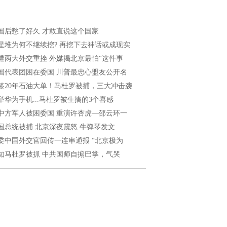
国后憋了好久 才敢直说这个国家
星堆为何不继续挖? 再挖下去神话或成现实
遭两大外交重挫 外媒揭北京最怕“这件事
国代表团困在委国 川普最忠心盟友公开名
签20年石油大单！马杜罗被捕，三大冲击袭
举华为手机...马杜罗被生擒的3个喜感
中方军人被困委国 重演许杏虎—邵云环一
国总统被捕 北京深夜震怒 牛弹琴发文
委中国外交官回传一连串通报 “北京极为
知马杜罗被抓 中共国师自搧巴掌，气哭