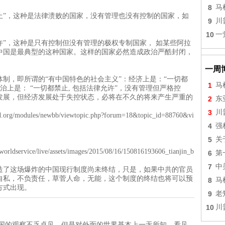
8
马
止”，这种是法律溃败的国家，没有管理也没有控制的国家，如
9
川
10
一
”，这种是只有控制但没有管理的极权专制国家， 如某些阿拉
中国是最典型的这种国家。这样的国家必然造成政治严酷封闭，
一周
，即所谓的“有中国特色的社会主义”：经济上是：“一切都
1
马
政治上是： “一切都禁止, 包括法律允许”，没有管理但严格控
发展，但经济发展处于失控状态，必将在不久的将来产生严重的
2
东
。
3
川
.cnd.org/modules/newbb/viewtopic.php?forum=18&topic_id=88760&vi
4
强
5
关
rldservice/live/assets/images/2015/08/16/150816193606_tianjin_b
6
第
7
中
造了这场爆炸的中国现行制度尚未终结，只是，如果中共的官员
自私，不负责任，草菅人命，无能，这个制度的终结也将可以预
8
马
方式出现。
9
老
10
川
中国的观察不乏卓见，但是对外面的世界基本上一无所知。看见