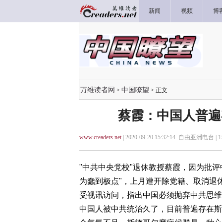
新闻
视频
博
万维读者网
中国瞭望
>
> 正文
蔡霞：中国人普遍
www.creaders.net
| 2020-09-20 15:32:14 自由亚洲电台 |
1
"中共中央党校"退休教授蔡霞，因为批评
为蠢到极点"，上月遭开除党籍、取消退
受视讯访问，指出中国必须抛弃中共思维
中国人被中共统治久了，目前普遍存在斯