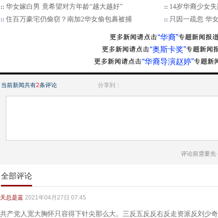
华女嫁白男 竟希望对方年龄“越大越好”
14岁华裔少女
住百万豪宅仍偷窃？南加2华女偷包裹被捕
只因一疏忽 华
“华裔”
“奥斯卡奖”
“华裔导演赵婷”
当前新闻共有
2
条评论
分享到：
评论前需要先
全部评论
天总是蓝
2021年04月27日 07:45
共产党人宽大胸怀只容得下针尖那么大。三反五反反右反走资派反刘少奇