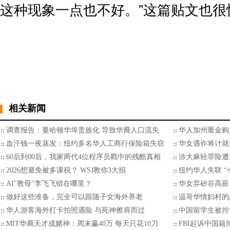
这种现象一点也不好。”这篇贴文也很
相关新闻
调查报告：曼哈顿华埠贵族化 导致华裔人口流失
华人加州重金购
血汗钱一夜蒸发：纽约多名华人工商行保险箱失窃
华女遇诈将计就
60后到00后，我家两代4位程序员戳中的残酷真相
涉大麻轻罪险遭
2026想避免被多课税？ WSJ教你3大招
纽约华人失联 “
AI"教母"李飞飞错在哪里？
华女弃矽谷高薪
做好这些准备，完全可以跟随子女海外养老
温哥华情妇村的
华人游客海外打卡拍照遇险 与死神擦肩而过
中国留学生被控
MIT华裔天才成赌神：周末赢40万 每天只花10刀
FBI起诉中国