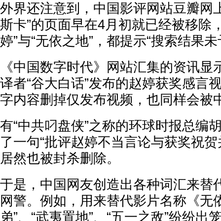
外界还注意到，中国影评网站豆瓣网上
斯卡”的页面早在4月初就已经被移除
婷”与“无依之地”，都提示“搜索结果未
《中国数字时代》网站汇集的资讯显
译者“谷大白话”发布的赵婷获奖感言
字内容删掉仅发布视频，也同样会被
有“中共叼盘侠”之称的环球时报总编
了一句“批评赵婷不当言论与获奖祝贺
居然也被封杀删除。
于是，中国网友创造出各种词汇来替
网警。例如，用来替代影片名称《无依
弟”、“武夷置地”、“五一之敌”纷纷