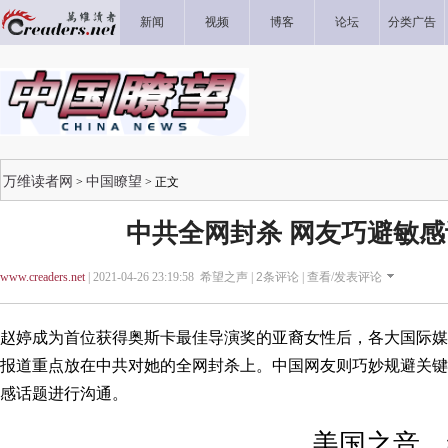
新闻
视频
博客
论坛
分类广告
万维读者网
中国瞭望
>
> 正文
中共全网封杀 网友巧避敏
www.creaders.net
| 2021-04-26 23:19:58 希望之声 |
2
条评论 |
查看/发表评论
赵婷成为首位获得奥斯卡最佳导演奖的亚裔女性后，各大国际媒
报道重点放在中共对她的全网封杀上。中国网友则巧妙规避关键
感话题进行沟通。
美国之音、