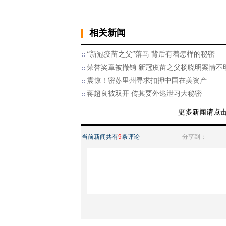
相关新闻
“新冠疫苗之父”落马 背后有着怎样的秘密
荣誉奖章被撤销 新冠疫苗之父杨晓明案情不
震惊！密苏里州寻求扣押中国在美资产
蒋超良被双开 传其要外逃泄习大秘密
当前新闻共有
9
条评论
分享到：