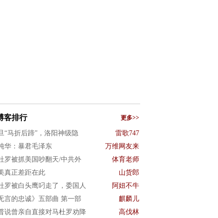
博客排行
更多>>
旦“马折后蹄”，洛阳神级隐
雷歌747
纯华：暴君毛泽东
万维网友来
杜罗被抓美国吵翻天/中共外
体育老师
美真正差距在此
山货郎
杜罗被白头鹰叼走了，委国人
阿妞不牛
无言的忠诚》五部曲 第一部
麒麟儿
普说曾亲自直接对马杜罗劝降
高伐林