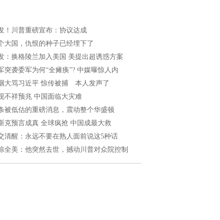
发！川普重磅宣布：协议达成
个大国，仇恨的种子已经埋下了
发：换格陵兰加入美国 美提出超诱惑方案
军突袭委军为何“全瘫痪”? 中媒曝惊人内
咽大骂习近平 惊传被捕 本人发声了
现不祥预兆 中国面临大灾难
条被低估的重磅消息，震动整个华盛顿
斯克预言成真 全球疯抢 中国成最大救
交清醒：永远不要在熟人面前说这5种话
惊全美：他突然去世，撼动川普对众院控制