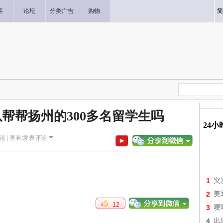
客
论坛
分类广告
购物
简
帮帮扬州的300多名留学生吗
24
论 |
查看/发表评论
1
突
2
美
12
3
哽
4
出