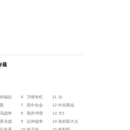
专题
6
11
内瑞拉
万维专栏
AI
7
12
普
四中全会
中共两会
8
13
乌战争
美伊冲突
大S
9
14
美冷战
以伊战争
洛杉矶大火
10
15
日关系
何卫东
叙利亚