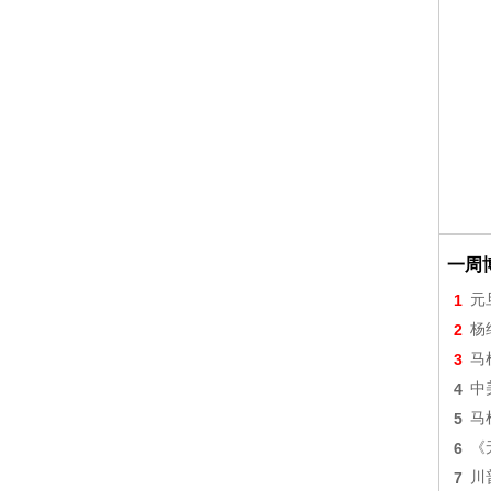
一周
1
元
2
杨
3
马
4
中
5
马
6
《
7
川