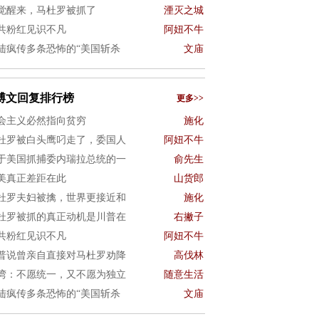
觉醒来，马杜罗被抓了
湮灭之城
共粉红见识不凡
阿妞不牛
陆疯传多条恐怖的“美国斩杀
文庙
博文回复排行榜
更多>>
会主义必然指向贫穷
施化
杜罗被白头鹰叼走了，委国人
阿妞不牛
于美国抓捕委内瑞拉总统的一
俞先生
美真正差距在此
山货郎
杜罗夫妇被擒，世界更接近和
施化
杜罗被抓的真正动机是川普在
右撇子
共粉红见识不凡
阿妞不牛
普说曾亲自直接对马杜罗劝降
高伐林
湾：不愿统一，又不愿为独立
随意生活
陆疯传多条恐怖的“美国斩杀
文庙