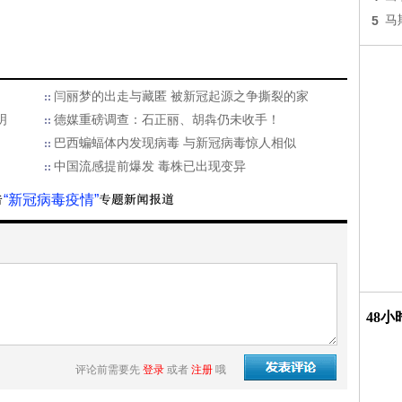
5
马
闫丽梦的出走与藏匿 被新冠起源之争撕裂的家
明
德媒重磅调查：石正丽、胡犇仍未收手！
巴西蝙蝠体内发现病毒 与新冠病毒惊人相似
中国流感提前爆发 毒株已出现变异
“新冠病毒疫情”
48
评论前需要先
登录
或者
注册
哦