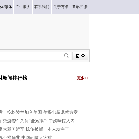
体
/
繁体
广告服务
联系我们
关于万维
登录
/
注册
小时新闻排行榜
更多>>
发：换格陵兰加入美国 美提出超诱惑方案
军突袭委军为何“全瘫痪”? 中媒曝惊人内
咽大骂习近平 惊传被捕 本人发声了
现不祥预兆 中国面临大灾难