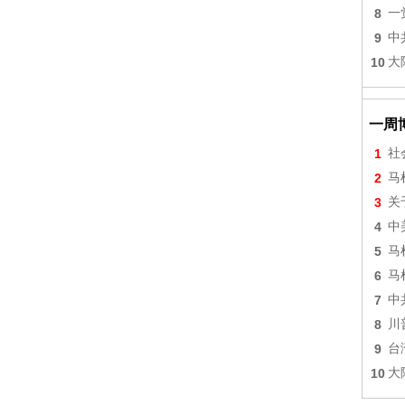
8
一
9
中
10
大
一周
1
社
2
马
3
关
4
中
5
马
6
马
7
中
8
川
9
台
10
大