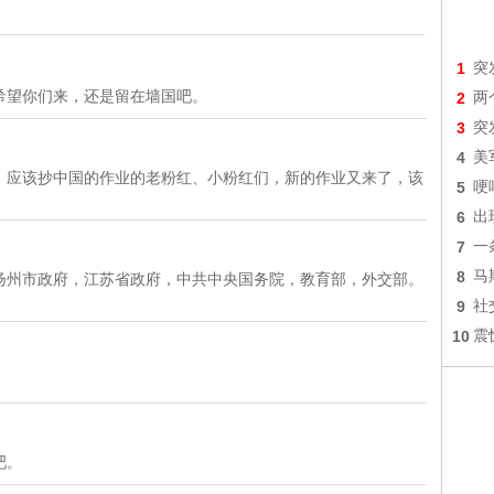
1
突
希望你们来，还是留在墙国吧。
2
两
3
突
4
美
，应该抄中国的作业的老粉红、小粉红们，新的作业又来了，该
5
哽
6
出
7
一
8
马
扬州市政府，江苏省政府，中共中央国务院，教育部，外交部。
9
社
10
震
吧。