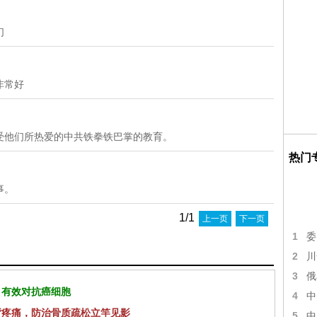
们
非常好
受他们所热爱的中共铁拳铁巴掌的教育。
热门
事。
1/1
上一页
下一页
1
委
2
川
3
俄
 有效对抗癌细胞
4
中
背疼痛，防治骨质疏松立竿见影
5
中