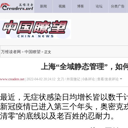
新闻
视频
博客
论坛
分类广告
万维读者网
中国瞭望
>
> 正文
上海“全域静态管理”，如
www.creaders.net
| 2022-04-02 20:24:12 文刀 / 外宣微记 |
0
条评论 |
查看/发表评论
最近，无症状感染日均增长皆以数千
新冠疫情已进入第三个年头，奥密克戎
清零”的底线以及老百姓的忍耐力。