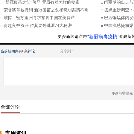
“新冠疫苗之父”落马 背后有着怎样的秘密
闫丽梦的出走与
荣誉奖章被撤销 新冠疫苗之父杨晓明案情不明
德媒重磅调查：
震惊！密苏里州寻求扣押中国在美资产
巴西蝙蝠体内发
蒋超良被双开 传其要外逃泄习大秘密
中国流感提前爆
“新冠病毒疫情”
当前新闻共有
0
条评论
分享到：
评论前需要先
全部评论
实用资讯