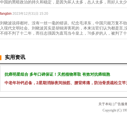
中国的黑暗政治的持久和稳定，是因为坏人太多，怂人太多，而好人太少
fangbin
2023年12月31日 15:20
刘晓波说得都对。没有一丝一毫的错误。纪念毛泽东，中国只能万复不劫
入现代文明社会。刘晓波其实是胡锦涛害死的，本来法官们认为都是言,
不得不判了十二年，而任志强因为直骂当今皇上，70多岁的人，被判了
实用资讯
抗癌明星组合 多年口碑保证！天然植物萃取 有效对抗癌细胞
中老年补钙必备，2星期消除夜间抽筋、腰背疼痛，防治骨质疏松立竿
关于本站
|
广告服
Copyright (C) 199