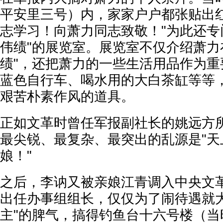
平安里三号）内，家家户户都张贴出红
志学习！向萧力同志致敬！"为此还专
伟绩"的展览室。展览室不仅介绍萧力
绩"，还把萧力的一些生活用品作为重
蓝色自行车、喝水用的大白茶缸等等
艰苦朴素作风的道具。
正如文革时曾任军报副社长的姚远方所
最尖锐、最复杂、最突出的乱源是"天
娘！"
之后，李讷又被亲娘江青调入中央文
出任办事组组长，仅仅为了闹待遇就大
主"的脾气，搞得钓鱼台十六号楼（当