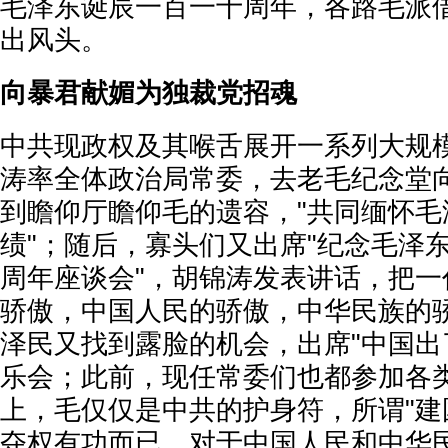
毛泽东诞辰一百一十周年，各路毛派
出风头。
向暴君献媚为独裁党招魂
中共现政权及其喉舌展开一系列大规
涛率全体政治局常委，去老毛纪念堂
到瞻仰厅瞻仰毛的遗容，"共同缅怀毛
绩"；随后，寡头们又出席"纪念毛泽
周年座谈会"，胡锦涛发表讲话，把一
骄傲，中国人民的骄傲，中华民族的
泽民又找到露脸的机会，出席"中国出
乐会；此前，现任常委们也都参加各
上，毛仅仅是中共的护身符，所谓"建
夺权有功而已，对于中国人民和中华