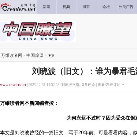
新闻
视频
博客
论坛
分类广告
万维读者网
中国瞭望
>
> 正文
刘晓波（旧文）：谁为暴君毛
www.creaders.net
| 2023-12-31 14:52:53 刘晓波文选 |
3
条评论 |
查看/发表评论
万维读者网本新闻编者按：
为何永远不过时？因为受众在倒
本文是刘晓波曾经的一篇旧文，写于20年前。可是看看内容，似