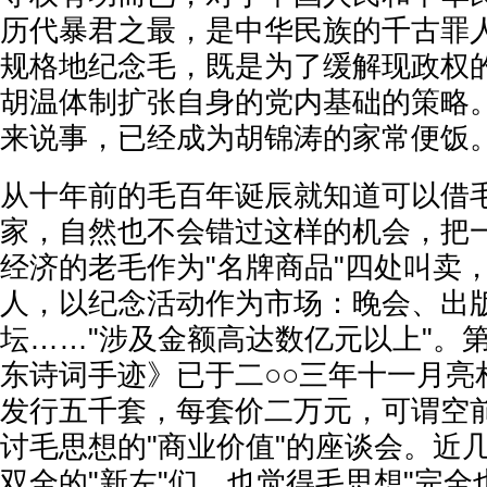
历代暴君之最，是中华民族的千古罪
规格地纪念毛，既是为了缓解现政权
胡温体制扩张自身的党内基础的策略
来说事，已经成为胡锦涛的家常便饭
从十年前的毛百年诞辰就知道可以借
家，自然也不会错过这样的机会，把
经济的老毛作为"名牌商品"四处叫卖
人，以纪念活动作为市场：晚会、出
坛……"涉及金额高达数亿元以上"。
东诗词手迹》已于二○○三年十一月亮
发行五千套，每套价二万元，可谓空
讨毛思想的"商业价值"的座谈会。近几
双全的"新左"们，也觉得毛思想"完