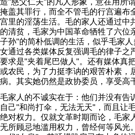
造"慈父仁夫"的凡人形象，意在用所谓
掩盖其罪行，而全不管毛的行宫遍布
宫里的淫荡生活。毛的家人还通过中
的清贫，毛家为中国革命牺牲了六位亲
子孙"的简朴低调的生活，似乎毛家人
女通过各类媒体反复强调毛的律子之
要求是"夹着尾巴做人"。还有媒体真
或农民，为了力挺李讷的艰苦朴素，
病。其实她仍然是政协委员，享受高
毛家人的不诚实在于：他们并没有告
自己"和尚打伞，无法无天"，而且让
绝对权力。仅就文革时期而论，毛家
无所顾忌地滥用权力，曾经何等风光