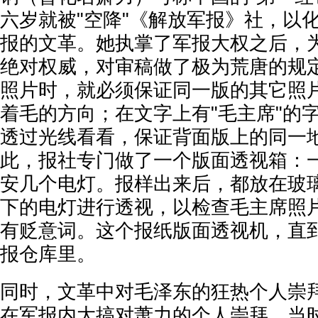
六岁就被"空降"《解放军报》社，以化
报的文革。她执掌了军报大权之后，
绝对权威，对审稿做了极为荒唐的规
照片时，就必须保证同一版的其它照
着毛的方向；在文字上有"毛主席"的
透过光线看看，保证背面版上的同一
此，报社专门做了一个版面透视箱：
安几个电灯。报样出来后，都放在玻
下的电灯进行透视，以检查毛主席照
有贬意词。这个报纸版面透视机，直
报仓库里。
同时，文革中对毛泽东的狂热个人崇
在军报内大搞对萧力的个人崇拜。当