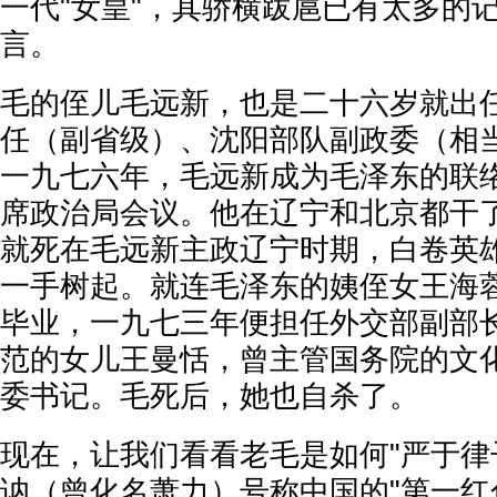
一代"女皇"，其骄横跋扈已有太多的
言。
毛的侄儿毛远新，也是二十六岁就出
任（副省级）、沈阳部队副政委（相
一九七六年，毛远新成为毛泽东的联
席政治局会议。他在辽宁和北京都干
就死在毛远新主政辽宁时期，白卷英
一手树起。就连毛泽东的姨侄女王海
毕业，一九七三年便担任外交部副部
范的女儿王曼恬，曾主管国务院的文
委书记。毛死后，她也自杀了。
现在，让我们看看老毛是如何"严于律
讷（曾化名萧力）号称中国的"第一红