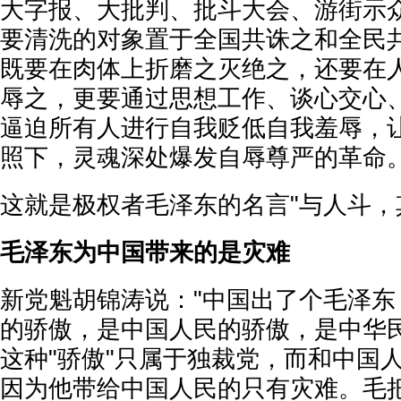
大字报、大批判、批斗大会、游街示
要清洗的对象置于全国共诛之和全民
既要在肉体上折磨之灭绝之，还要在
辱之，更要通过思想工作、谈心交心
逼迫所有人进行自我贬低自我羞辱，
照下，灵魂深处爆发自辱尊严的革命
这就是极权者毛泽东的名言"与人斗，
毛泽东为中国带来的是灾难
新党魁胡锦涛说："中国出了个毛泽东
的骄傲，是中国人民的骄傲，是中华民
这种"骄傲"只属于独裁党，而和中国
因为他带给中国人民的只有灾难。毛