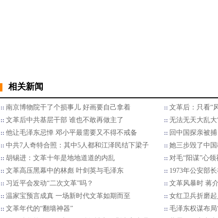
相关新闻
南京博物院干了个损事儿 好画要自己拿着
文革后：只看“
文革后中共基层干部 谁也不敢再做主了
无法无天大乱大
他让毛泽东忌惮 邓小平最需要又不得不戒备
回中国探亲被捕
中共7人奇特合照：其中5人都和江泽民结下梁子
她三步毁了中国
胡锡进：文革十年是地地道道的内乱
对毛“阳谋”心领
文革高压黑幕中的林彪 叶剑英与毛泽东
1973年公安部
习近平会发动“二次文革”吗？
文革风暴时 蒋
温家宝预言成真 一场新时代文革如期而至
女红卫兵折磨起
文革年代的“翻墙神器”
毛泽东权谋布局