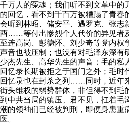
千万人的冤魂；我们听不到文革中的
的回忆，看不到千百万被糟蹋了青春
会听到林昭、储安平、遇罗克、张志
酉……等付出惨烈个人代价的异见者
至连高岗、彭德怀、刘少奇等党内权
声音也被压制；也没有对毛泽东深有
少杰先生、高华先生的声音；毛的私
回忆录长期被拒之于国门之外；毛时
回忆录也在封杀之列……同时，近年
街头维权的弱势群体，非但得不到毛
到中共当局的镇压。君不见，扛着毛
潮的领袖们已经被判刑，即便身患重
医。