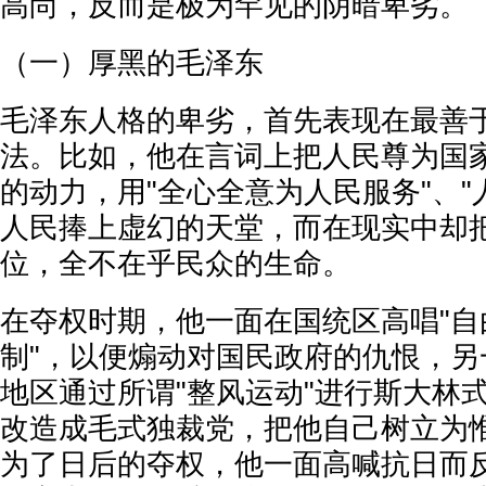
高尚，反而是极为罕见的阴暗卑劣。
（一）厚黑的毛泽东
毛泽东人格的卑劣，首先表现在最善
法。比如，他在言词上把人民尊为国
的动力，用"全心全意为人民服务"、"
人民捧上虚幻的天堂，而在现实中却
位，全不在乎民众的生命。
在夺权时期，他一面在国统区高唱"自
制"，以便煽动对国民政府的仇恨，另
地区通过所谓"整风运动"进行斯大林
改造成毛式独裁党，把他自己树立为
为了日后的夺权，他一面高喊抗日而