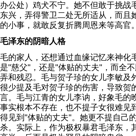
办公处）鸡犬不宁。她不但敢于挑战
东兴，弄得警卫二处无所适从，而且
的小事，就敢反复折腾周恩来等高官
毛泽东的阴暗人格
毛的家人，还想通过血缘记忆来神化
是"慈父"，还是"体贴的丈夫"，而全
弄和残忍。毛与贺子珍的女儿李敏及
很少提及毛对贺子珍的伤害，导致贺
言。毛与江青的女儿李讷，好象毛的
事实根本不存在，也不提子女很难见到
得见到"体贴的丈夫"。她更不提自己
杀。实际上，作为极权暴君毛泽东，