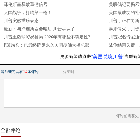
泽伦斯基释放重磅信号
美联储纪要揭示“
大国战争，打响第一枪！
美国最成功的社
川普突然重磅表态
川普，正在向斯
最新：与泽连斯基会晤后 川普承认了…
泰柬停火，川普
川普重塑球贸易格局 2026年有哪些不确定性?
川普冠名肯尼迪
FBI局长：已最终确定永久关闭胡佛大楼总部
战争结束关键一
“美国总统川普”
当前新闻共有
14
条评论
分享到：
评论前需要先
全部评论