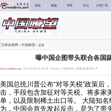
新闻
视频
博客
论坛
分类广告
万维读者网
中国瞭望
>
> 正文
曝中国企图带头联合各国
www.creaders.net
| 2025-04-05 16:30:36 ETtoday |
14
条评论 |
查看/发表评论
美国总统川普公布“对等关税”政策后
击，手段包含加征对等关税、将多家
单，以及限制稀土出口等。 大陆知名
为，中国会首先发起反击，是为了带