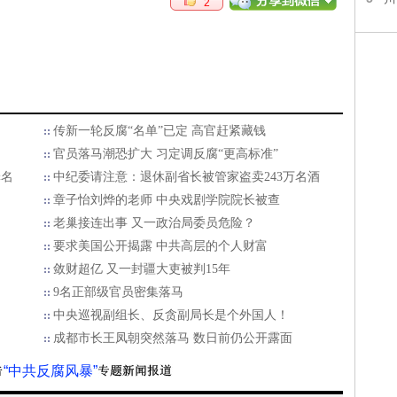
2
传新一轮反腐“名单”已定 高官赶紧藏钱
官员落马潮恐扩大 习定调反腐“更高标准”
罪名
中纪委请注意：退休副省长被管家盗卖243万名酒
章子怡刘烨的老师 中央戏剧学院院长被查
老巢接连出事 又一政治局委员危险？
要求美国公开揭露 中共高层的个人财富
敛财超亿 又一封疆大吏被判15年
9名正部级官员密集落马
中央巡视副组长、反贪副局长是个外国人！
成都市长王凤朝突然落马 数日前仍公开露面
“中共反腐风暴”