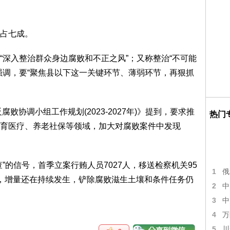
占七成。
“深入整治群众身边腐败和不正之风”；又称整治“不可能
强调，要“聚焦县以下这一关键环节、薄弱环节，再狠抓
败协调小组工作规划(2023-2027年)》提到，要求推
热门
育医疗、养老社保等领域，加大对腐败案件中发现
”的信号，首季立案行贿人员7027人，移送检察机关95
1
俄
，增量还在持续发生，铲除腐败滋生土壤和条件任务仍
2
中
3
中
4
万
5
川