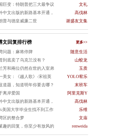
国巨变：特朗普把三大最争议
文礼
外中文出版的新路基本开通，
高伐林
朗普与德皇威廉二世
谢盛友文集
博文回复排行榜
更多>>
湾问题：麻将停牌
随意生活
普到底卖了乌克兰没有？
山蛟龙
兰芳和兩位仍然在世的入室弟
玉质
一美女：《越人歌》-宋祖英
YOLO宥乐
这道题，知道明年你要去哪？
末班车
于离岸爱国
阿里克斯Y
外中文出版的新路基本开通，
高伐林
0%美国大学毕业生找不到工作
乐维
湾区的整合梦
文庙
菓趣的回复，你至少有放风的
renweida