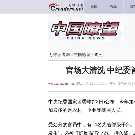
新闻
视频
博
万维读者网
中国瞭望
>
> 正文
官场大清洗 中纪委
www.creaders.net
| 2025-04-23 17:36:14 明报 |
3
条评论 |
中央纪委国家监委昨(22日)公布，今年
加最多的是农村、企业等基层人员。
受处分的官员中，有14名为省部级干部
发生”，必须打好反腐“攻坚战、持久战、