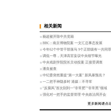
相关新闻
杨超被开除中共党籍
BBC：南京博物院案 一文汇总事态发展
今年62个中管干部落马 9个正部级有一共同
调侃一尊，天津高官妄议中央细节曝光
中央戏剧学院院长主动投案 正接受调查
潘良被查
中纪委突然重提“第一大案” 新风暴预兆？
一二把手神隐多时 港媒：不寻常
“反腐风”首次刮到一“非常肥”“非常黑”领域
强化对一把手的监督管理 中央政治局开会