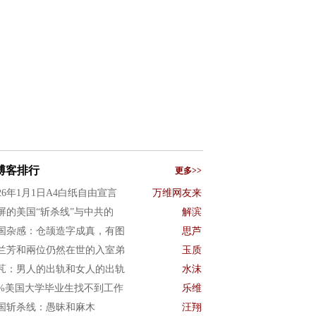
博客排行
更多>>
026年1月1日A4白纸自由宣言
万维网友来
屏的美国“斩杀线”与中共的
解滨
国杂感：仓颉造字成真，有图
思芦
兰芳和兩位仍然在世的入室弟
玉质
芃：男人的出轨和女人的出轨
水沫
0%美国大学毕业生找不到工作
乐维
国斩杀线：愚昧和麻木
汪翔