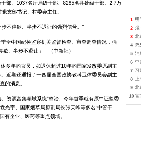
干部、1037名厅局级干部、8285名县处级干部、2.7万
任村党支部书记、村委会主任。
1
明
一步不停歇、半步不退让的强烈信号。”
2
爆
3
北
4
鸡
5
消
6
中
退休多年的官员，如退休超过10年的国家发改委原副主
7
习
)等。近期还通报了十四届全国政协教科卫体委员会副主
8
上
查的消息。
9
北
10
官
集、资源富集领域系统”整治。今年首季就有原中证监委
袁光宇、国家烟草局原副局长张天峰等多名“中管干
、国有企业、医药等重点领域。