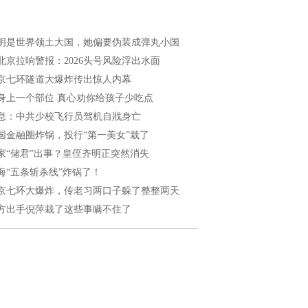
明是世界领土大国，她偏要伪装成弹丸小国
北京拉响警报：2026头号风险浮出水面
京七环隧道大爆炸传出惊人内幕
身上一个部位 真心劝你给孩子少吃点
息：中共少校飞行员驾机自戕身亡
国金融圈炸锅，投行“第一美女”栽了
家“储君”出事？皇侄齐明正突然消失
海“五条斩杀线”炸锅了！
京七环大爆炸，传老习两口子躲了整整两天
方出手倪萍栽了这些事瞒不住了