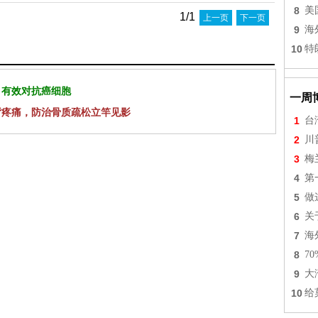
8
美
1/1
上一页
下一页
9
海
10
特
 有效对抗癌细胞
一周
背疼痛，防治骨质疏松立竿见影
1
台
2
川
3
梅
4
第
5
做
6
关
7
海
8
7
9
大
10
给