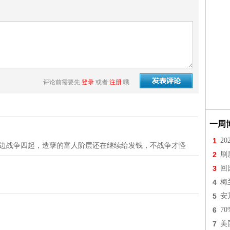
评论前需要先
登录
或者
注册
哦
一周
1
2
周边战争四起，造孽的富人阶层还在继续给发钱，不战争才怪
2
刷
3
回
4
梅
5
安
6
7
7
美