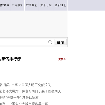
体
/
繁体
广告服务
联系我们
关于万维
登录
/
注册
小时新闻排行榜
更多>>
家“储君”出事？皇侄齐明正突然消失
京七环大爆炸，传老习两口子躲了整整两天
走错“关键一步” 渐失话语权
年夜，中国多个大城市现诡异一幕