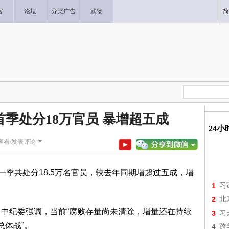
客
论坛
分类广告
购物
简
首季处分18万官员 暴增超五成
24
查看/发表评论
第一季共处分18.5万名官员，较去年同期增超过五成，增
1
习
2
北
。中纪委强调，当前“腐败存量尚未清除，增量还在持续
3
习
总体战”。
4
跨