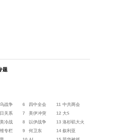
专题
6
11
乌战争
四中全会
中共两会
7
12
日关系
美伊冲突
大S
8
13
美冷战
以伊战争
洛杉矶大火
9
14
维专栏
何卫东
叙利亚
10
15
普
AI
苗华被抓