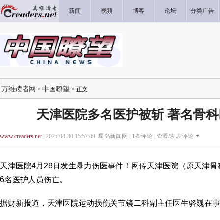
新闻
视频
博客
论坛
分类广告
万维读者网
中国瞭望
>
> 正文
天津医院多名医护被斩 著名骨
www.creaders.net
| 2025-04-30 15:57:09 星岛新闻网 |
1
条评论 |
查看/发表评论
天津医院4月28日发生暴力伤医事件！网传天津医院（原天津
6名医护人员伤亡。
据财新报道，天津医院运动损伤关节镜二科副主任医生骆巍在事