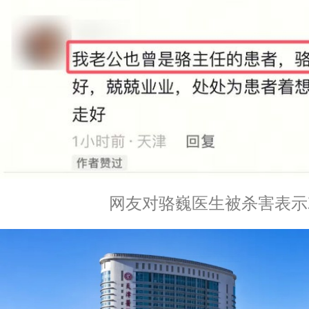
网友对骆巍医生被杀害表示