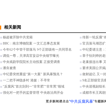
相关新闻
杨超被开除中共党籍
传新一轮反腐“
BBC：南京博物院案 一文汇总事态发展
官员落马潮恐扩
今年62个中管干部落马 9个正部级有一共同罪名
中纪委请注意：
调侃一尊，天津高官妄议中央细节曝光
章子怡刘烨的老
中央戏剧学院院长主动投案 正接受调查
老巢接连出事 
潘良被查
要求美国公开揭
中纪委突然重提“第一大案” 新风暴预兆？
敛财超亿 又一封
一二把手神隐多时 港媒：不寻常
9名正部级官员
“反腐风”首次刮到一“非常肥”“非常黑”领域
中央巡视副组长
强化对一把手的监督管理 中央政治局开会
成都市长王凤朝
“中共反腐风暴”