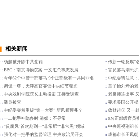
相关新闻
杨超被开除中共党籍
传新一轮反腐“
BBC：南京博物院案 一文汇总事态发展
官员落马潮恐扩
今年62个中管干部落马 9个正部级有一共同罪名
中纪委请注意：
调侃一尊，天津高官妄议中央细节曝光
章子怡刘烨的老
中央戏剧学院院长主动投案 正接受调查
老巢接连出事 
潘良被查
要求美国公开揭
中纪委突然重提“第一大案” 新风暴预兆？
敛财超亿 又一封
一二把手神隐多时 港媒：不寻常
9名正部级官员
“反腐风”首次刮到一“非常肥”“非常黑”领域
中央巡视副组长
强化对一把手的监督管理 中央政治局开会
成都市长王凤朝