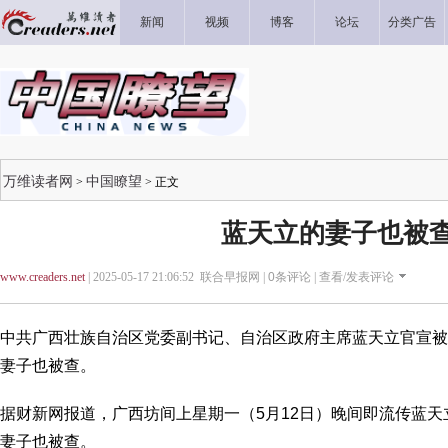
新闻
视频
博客
论坛
分类广告
万维读者网
中国瞭望
>
> 正文
蓝天立的妻子也被
www.creaders.net
| 2025-05-17 21:06:52 联合早报网 |
0
条评论 |
查看/发表评论
中共广西壮族自治区党委副书记、自治区政府主席蓝天立官宣被
妻子也被查。
据财新网报道，广西坊间上星期一（5月12日）晚间即流传蓝
妻子也被查。