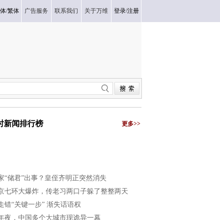
体
/
繁体
广告服务
联系我们
关于万维
登录
/
注册
小时新闻排行榜
更多>>
家“储君”出事？皇侄齐明正突然消失
京七环大爆炸，传老习两口子躲了整整两天
走错“关键一步” 渐失话语权
年夜，中国多个大城市现诡异一幕