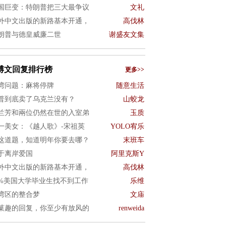
国巨变：特朗普把三大最争议
文礼
外中文出版的新路基本开通，
高伐林
朗普与德皇威廉二世
谢盛友文集
博文回复排行榜
更多>>
湾问题：麻将停牌
随意生活
普到底卖了乌克兰没有？
山蛟龙
兰芳和兩位仍然在世的入室弟
玉质
一美女：《越人歌》-宋祖英
YOLO宥乐
这道题，知道明年你要去哪？
末班车
于离岸爱国
阿里克斯Y
外中文出版的新路基本开通，
高伐林
0%美国大学毕业生找不到工作
乐维
湾区的整合梦
文庙
菓趣的回复，你至少有放风的
renweida