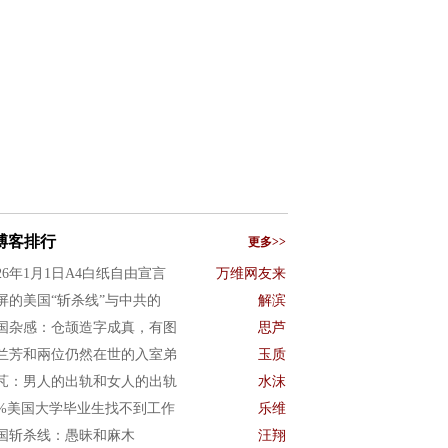
博客排行
更多>>
026年1月1日A4白纸自由宣言
万维网友来
屏的美国“斩杀线”与中共的
解滨
国杂感：仓颉造字成真，有图
思芦
兰芳和兩位仍然在世的入室弟
玉质
芃：男人的出轨和女人的出轨
水沫
0%美国大学毕业生找不到工作
乐维
国斩杀线：愚昧和麻木
汪翔