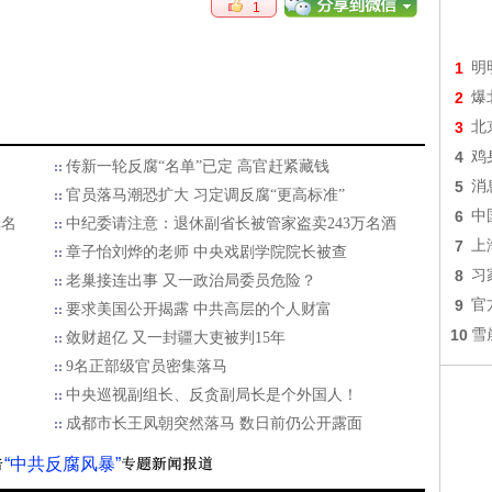
1
1
明
2
爆
3
北
4
鸡
传新一轮反腐“名单”已定 高官赶紧藏钱
5
消
官员落马潮恐扩大 习定调反腐“更高标准”
6
中
罪名
中纪委请注意：退休副省长被管家盗卖243万名酒
7
上
章子怡刘烨的老师 中央戏剧学院院长被查
8
习
老巢接连出事 又一政治局委员危险？
9
官
要求美国公开揭露 中共高层的个人财富
10
雪
敛财超亿 又一封疆大吏被判15年
9名正部级官员密集落马
中央巡视副组长、反贪副局长是个外国人！
成都市长王凤朝突然落马 数日前仍公开露面
“中共反腐风暴”