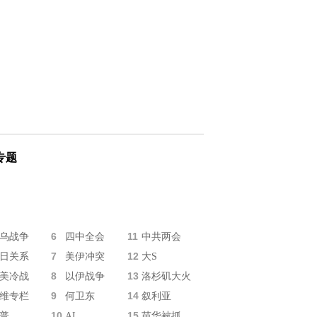
专题
6
11
乌战争
四中全会
中共两会
7
12
日关系
美伊冲突
大S
8
13
美冷战
以伊战争
洛杉矶大火
9
14
维专栏
何卫东
叙利亚
10
15
普
AI
苗华被抓