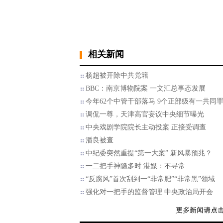
相关新闻
杨超被开除中共党籍
BBC：南京博物院案 一文汇总事态发展
今年62个中管干部落马 9个正部级有一共同
调侃一尊，天津高官妄议中央细节曝光
中央戏剧学院院长主动投案 正接受调查
潘良被查
中纪委突然重提“第一大案” 新风暴预兆？
一二把手神隐多时 港媒：不寻常
“反腐风”首次刮到一“非常肥”“非常黑”领域
强化对一把手的监督管理 中央政治局开会