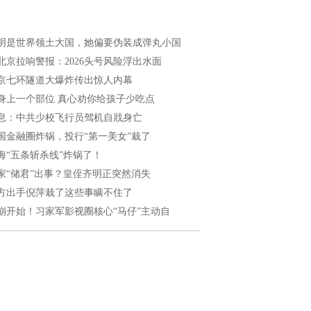
明是世界领土大国，她偏要伪装成弹丸小国
北京拉响警报：2026头号风险浮出水面
京七环隧道大爆炸传出惊人内幕
身上一个部位 真心劝你给孩子少吃点
息：中共少校飞行员驾机自戕身亡
国金融圈炸锅，投行“第一美女”栽了
海“五条斩杀线”炸锅了！
家“储君”出事？皇侄齐明正突然消失
方出手倪萍栽了这些事瞒不住了
崩开始！习家军影视圈核心“马仔”主动自