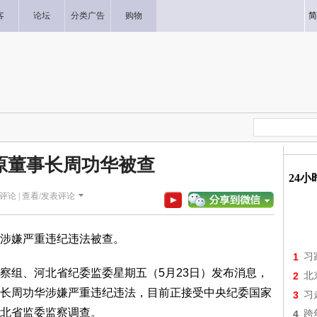
客
论坛
分类广告
购物
简
原董事长周功华被查
24
评论 |
查看/发表评论
涉嫌严重违纪违法被查。
1
习
察组、河北省纪委监委星期五（5月23日）发布消息，
2
北
长周功华涉嫌严重违纪违法，目前正接受中央纪委国家
3
习
北省监委监察调查。
4
跨