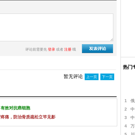
评论前需要先
登录
或者
注册
哦
热门
暂无评论
上一页
下一页
1
俄
 有效对抗癌细胞
2
中
背疼痛，防治骨质疏松立竿见影
3
中
4
万
5
川