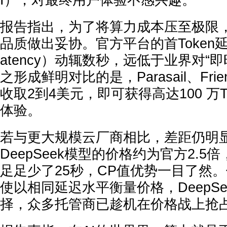
I），对最终用户体验不感兴趣。
报告指出，为了将算力成本压至极限，D
品质做出妥协。官方平台的首Token延迟（F
atency）动辄数秒，远低于业界对“
之形成鲜明对比的是，Parasail、Fri
收取2到4美元，即可获得高达100 万T
体验。
若与更大规模云厂商相比，差距仍明显。
DeepSeek模型的价格约为官方2.5倍
足足少了25秒，CP值优势一目了然
使以相同延迟水平衡量价格，DeepS
择，众多托管商已趁机在价格战上抢