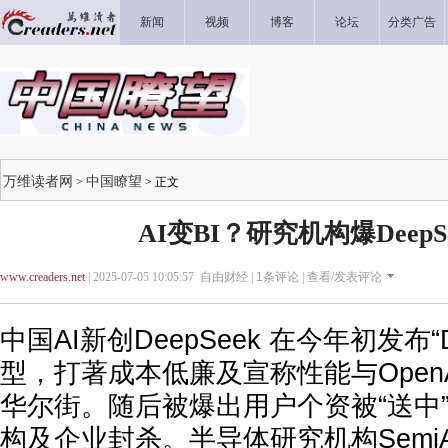
新闻
视频
博客
论坛
分类广告
万维读者网
中国瞭望
>
> 正文
AI变BI？研究机构爆DeepS
www.creaders.net
| 2025-07-05 10:05:57 自由财经 |
1
条评论 |
查看/发表评论
中国AI新创DeepSeek 在今年初发布“D
型，打著成本低廉及宣称性能与Open
华尔街。随后被爆出用户个资被“送中
构及企业封杀。半导体研究机构SemiAn