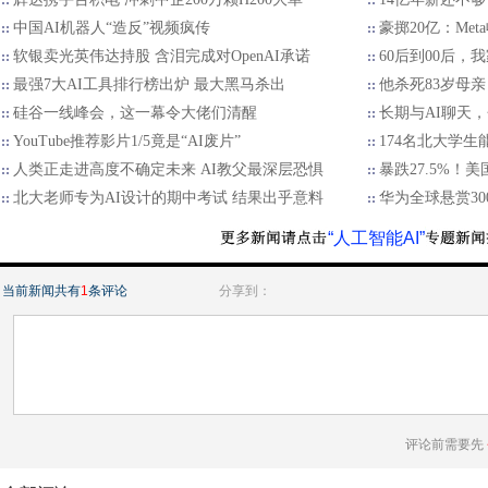
中国AI机器人“造反”视频疯传
豪掷20亿：Met
软银卖光英伟达持股 含泪完成对OpenAI承诺
60后到00后
最强7大AI工具排行榜出炉 最大黑马杀出
他杀死83岁母亲
硅谷一线峰会，这一幕令大佬们清醒
长期与AI聊天
YouTube推荐影片1/5竟是“AI废片”
174名北大学生
人类正走进高度不确定未来 AI教父最深层恐惧
暴跌27.5%！
北大老师专为AI设计的期中考试 结果出乎意料
华为全球悬赏30
“人工智能AI”
当前新闻共有
1
条评论
分享到：
评论前需要先