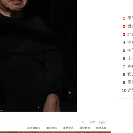
1
明
2
爆
3
北
4
消
5
中
6
上
7
鸡
8
官
9
雪
10
这