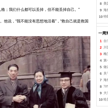
8
美
格；我们什么都可以丢掉，但不能丢掉自己。”
9
海
10
特
说，“我不能没有思想地活着”，“救自己就是救国
一周
1
台
2
川
3
梅
4
第
5
做
6
关
7
海
8
7
9
大
10
给