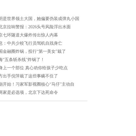
明是世界领土大国，她偏要伪装成弹丸小国
北京拉响警报：2026头号风险浮出水面
京七环隧道大爆炸传出惊人内幕
息：中共少校飞行员驾机自戕身亡
国金融圈炸锅，投行“第一美女”栽了
海“五条斩杀线”炸锅了！
身上一个部位 真心劝你给孩子少吃点
方出手倪萍栽了这些事瞒不住了
崩开始！习家军影视圈核心“马仔”主动自
两家是必选项，北京下达死命令