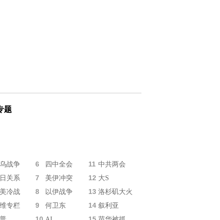
专题
6
11
乌战争
四中全会
中共两会
7
12
日关系
美伊冲突
大S
8
13
美冷战
以伊战争
洛杉矶大火
9
14
维专栏
何卫东
叙利亚
10
15
普
AI
苗华被抓