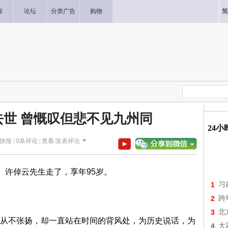
客
论坛
分类广告
购物
简
世 曾慨叹但悲不见九州同
24
市快报 |
0
条评论 |
查看/发表评论
。许倬云先生走了，享年95岁。
1
习
2
跨
3
北
不张扬，却一直站在时间的背风处，为历史说话，为
4
大