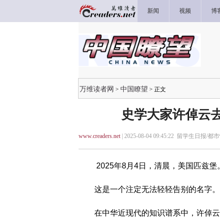
新闻
视频
博
万维读者网
中国瞭望
>
> 正文
史学大家许倬云去
www.creaders.net
| 2025-08-04 09:45:22 留学生日报/都
2025年8月4日，清晨，美国匹兹堡
这是一个注定无法轻轻告别的名字。
在中华近现代的知识谱系中，许倬云从