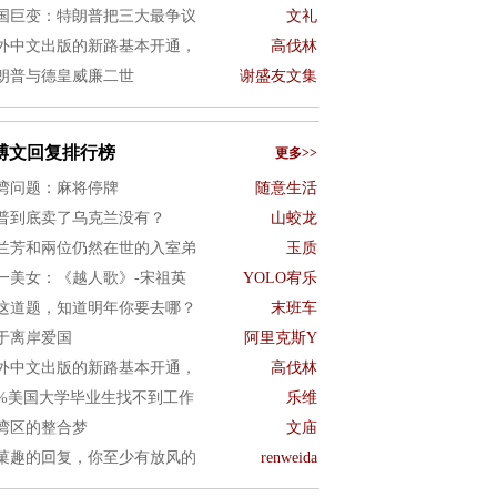
国巨变：特朗普把三大最争议
文礼
外中文出版的新路基本开通，
高伐林
朗普与德皇威廉二世
谢盛友文集
博文回复排行榜
更多>>
湾问题：麻将停牌
随意生活
普到底卖了乌克兰没有？
山蛟龙
兰芳和兩位仍然在世的入室弟
玉质
一美女：《越人歌》-宋祖英
YOLO宥乐
这道题，知道明年你要去哪？
末班车
于离岸爱国
阿里克斯Y
外中文出版的新路基本开通，
高伐林
0%美国大学毕业生找不到工作
乐维
湾区的整合梦
文庙
菓趣的回复，你至少有放风的
renweida