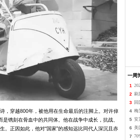
一周
1
2
2
刷
3
回
4
梅
，穿越800年，被他用在生命最后的注脚上。对许倬
5
安
，而是镌刻在骨血中的共同体。他在战争中成长，抗战、
6
美
生。正因如此，他对“国家”的感知远比同代人深沉且赤
7
7