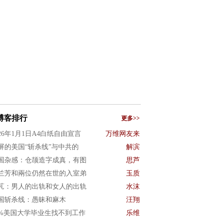
博客排行
更多>>
026年1月1日A4白纸自由宣言
万维网友来
屏的美国“斩杀线”与中共的
解滨
国杂感：仓颉造字成真，有图
思芦
兰芳和兩位仍然在世的入室弟
玉质
芃：男人的出轨和女人的出轨
水沫
国斩杀线：愚昧和麻木
汪翔
0%美国大学毕业生找不到工作
乐维