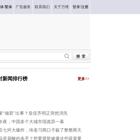
体
/
繁体
广告服务
联系我们
关于万维
登录
/
注册
小时新闻排行榜
更多>>
家“储君”出事？皇侄齐明正突然消失
年夜，中国多个大城市现诡异一幕
京七环大爆炸，传老习两口子躲了整整两天
蒜是尿酸的杀手？想要肾脏健康这些蔬菜要