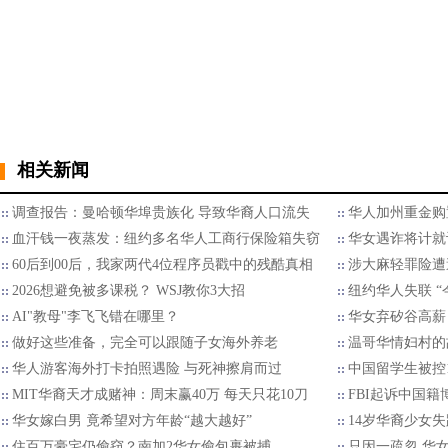
相关新闻
调查报告：曼哈顿华埠贵族化 导致华裔人口流失
华人加州重金购
血汗钱一夜蒸发：纽约多名华人工商行保险箱失窃
华女遇诈将计就
60后到00后，我家两代4位程序员戳中的残酷真相
涉大麻轻罪险遭
2026想避免被多课税？ WSJ教你3大招
纽约华人失联 “
AI"教母"李飞飞错在哪里？
华女弃矽谷高薪
做好这些准备，完全可以跟随子女海外养老
温哥华情妇村的
华人游客海外打卡拍照遇险 与死神擦肩而过
中国留学生被控
MIT华裔天才成赌神：周末赢40万 每天只花10刀
FBI起诉中国
华女嫁白男 竟希望对方年龄“越大越好”
14岁华裔少女
住百万豪宅仍偷窃？南加2华女偷包裹被捕
只因一疏忽 华