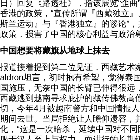
日）回复《路透社》，指该展览“歪曲
香港的政策，“宣传所谓『西藏独立』
斯兰运动』与『香港独立』的谬论”，
政策，损害了中国的核心利益与政治尊
中国想要将藏旗从地球上抹去
报道接着提到第二位见证，西藏艺术家Tenzi
aldron坦言，初时抱有希望，觉得
国施压，无奈中国的长臂已伸得很远
西藏逃到越南寻求庇护的藏传佛教高
切，今年4月被越南警方和中国情报
期间去世。当局拒绝让人瞻仰遗容，
化，“这是一次暗杀，延续中国对不同
服于汉人至上与权力，而进行的长期镇