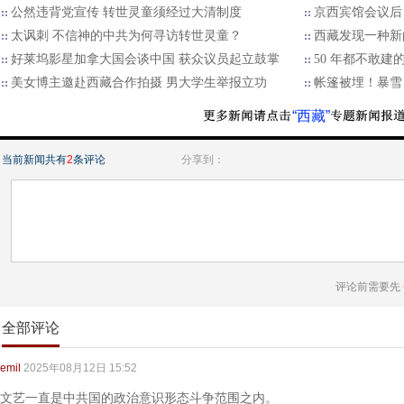
公然违背党宣传 转世灵童须经过大清制度
京西宾馆会议后
太讽刺 不信神的中共为何寻访转世灵童？
西藏发现一种新
好莱坞影星加拿大国会谈中国 获众议员起立鼓掌
50 年都不敢建
美女博主邀赴西藏合作拍摄 男大学生举报立功
帐篷被埋！暴雪
“西藏”
当前新闻共有
2
条评论
分享到：
评论前需要先
全部评论
emil
2025年08月12日 15:52
文艺一直是中共国的政治意识形态斗争范围之内。