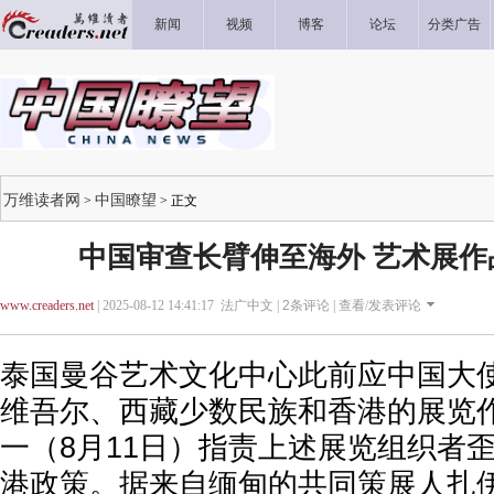
新闻
视频
博客
论坛
分类广告
万维读者网
中国瞭望
>
> 正文
中国审查长臂伸至海外 艺术展作
www.creaders.net
| 2025-08-12 14:41:17 法广中文 |
2
条评论 |
查看/发表评论
泰国曼谷艺术文化中心此前应中国大
维吾尔、西藏少数民族和香港的展览
一（8月11日）指责上述展览组织者
港政策。据来自缅甸的共同策展人扎伊