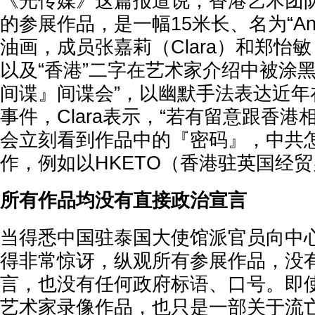
《光传媒》这篇报道说，香港艺术团队C&G 
的参展作品，是一幅15米长、名为“Anti-S
油画，成员张嘉莉（Clara）和郑怡
以及“香港”二字在艺术家介绍中被涂
间谍』间谍会”，以幽默手法表达近年
事件，Clara表示，“若有留意跟香
会立刻看到作品中的『密码』，中共
作，例如以HKETO（香港驻英国经贸
所有作品均没有直接政治宣言
当得悉中国驻泰国大使馆派官员向中心施
得非常惊讶，纵观所有参展作品，没
言，也没有任何政府标语、口号。即
艺术家录像作品，也只是一部关于流