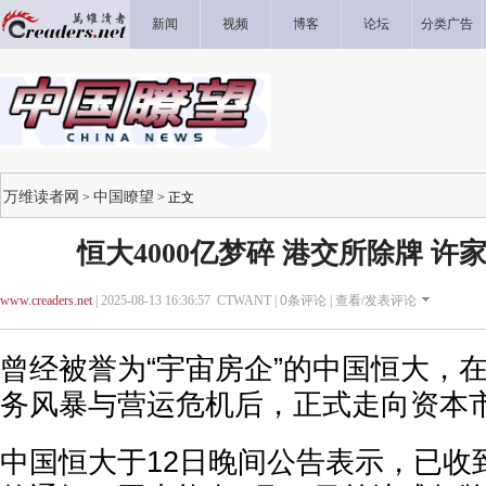
新闻
视频
博客
论坛
分类广告
万维读者网
中国瞭望
>
> 正文
恒大4000亿梦碎 港交所除牌 
www.creaders.net
| 2025-08-13 16:36:57 CTWANT |
0
条评论 |
查看/发表评论
曾经被誉为“宇宙房企”的中国恒大，
务风暴与营运危机后，正式走向资本
中国恒大于12日晚间公告表示，已收