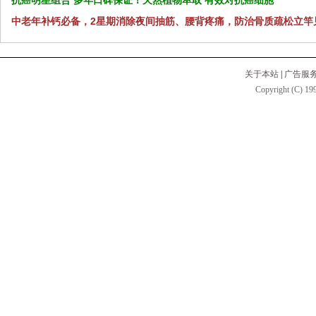
抗癌明星组合 多年口碑保证！天然植物萃取 有效对抗癌细胞
中老年补钙必备，2星期消除夜间抽筋、腰背疼痛，防治骨质疏松立竿
关于本站
|
广告服
Copyright (C) 199