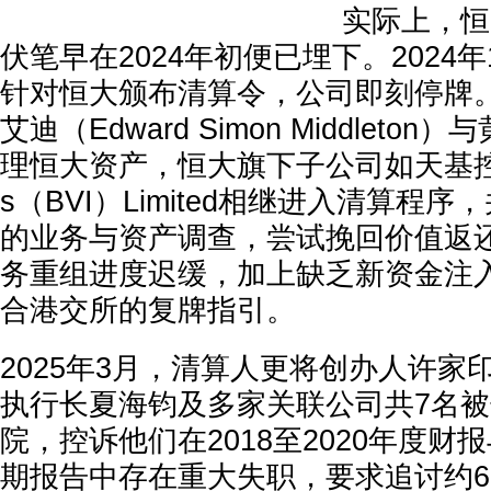
实际上，恒
伏笔早在2024年初便已埋下。2024
针对恒大颁布清算令，公司即刻停牌
艾迪（Edward Simon Middleto
理恒大资产，恒大旗下子公司如天基控股与C
s（BVI）Limited相继进入清算程
的业务与资产调查，尝试挽回价值返
务重组进度迟缓，加上缺乏新资金注
合港交所的复牌指引。
2025年3月，清算人更将创办人许家
执行长夏海钧及多家关联公司共7名
院，控诉他们在2018至2020年度财报与
期报告中存在重大失职，要求追讨约6