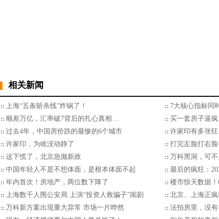
相关新闻
上海“五条斩杀线”炸锅了！
7大核心指标同时
顺差万亿，汇率破7背后的扎心真相…
买一套房子逼疯
过去4年，中国房价跌的最惨的6个城市
许家印有多张狂
许家印，为啥没动静了
打完左脸打右脸
这下慌了，北京急抛新政
万科黑洞，可不
中国年轻人不是不想体面，是根本体面不起
最后的疯狂：2
年内首次！房地产，两位数下降了
楼市惊天数据！
上海数千人围公安局 上演“投资人救骗子”闹剧
北京、上海正疯
万科新方案出现重大异常 市场一片哗然
​法拍房里，没