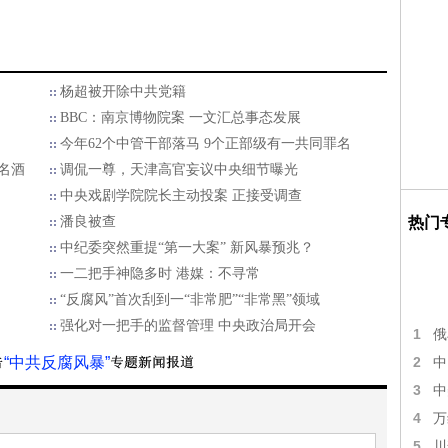
杨超被开除中共党籍
BBC：南京博物院案 一文汇总事态发展
今年62个中管干部落马 9个正部级有一共同罪名
名酒
调侃一尊，天津高官妄议中央细节曝光
中央戏剧学院院长主动投案 正接受调查
潘良被查
热门
中纪委突然重提“第一大案” 新风暴预兆？
一二把手神隐多时 港媒：不寻常
“反腐风”首次刮到一“非常肥”“非常黑”领域
强化对一把手的监督管理 中央政治局开会
1
俄
“中共反腐风暴”
2
中
3
中
4
万
5
川