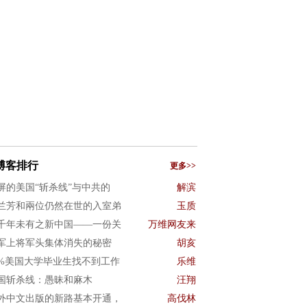
博客排行
更多>>
屏的美国“斩杀线”与中共的
解滨
兰芳和兩位仍然在世的入室弟
玉质
千年未有之新中国——一份关
万维网友来
军上将军头集体消失的秘密
胡亥
0%美国大学毕业生找不到工作
乐维
国斩杀线：愚昧和麻木
汪翔
外中文出版的新路基本开通，
高伐林