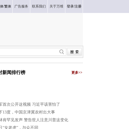
体
/
繁体
广告服务
联系我们
关于万维
登录
/
注册
小时新闻排行榜
更多>>
军首次公开这视频 习近平该害怕了
下13度，中国京津冀农村出大事
林肯罕见发声 警告世人注意川普这变化
只“女老虎”，与众不同