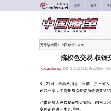
新闻
视频
博
万维读者网
中国瞭望
>
> 正文
搞权色交易 权钱
www.creaders.net
| 2025-08-21 20:58:12 政知新媒体 |
0
条
8月21日，最高检消息，日前，贵州省
贿罪一案，由贵州省监察委员会调查终结
经贵州省人民检察院指定管辖，由六盘水
案件正在进一步办理中。