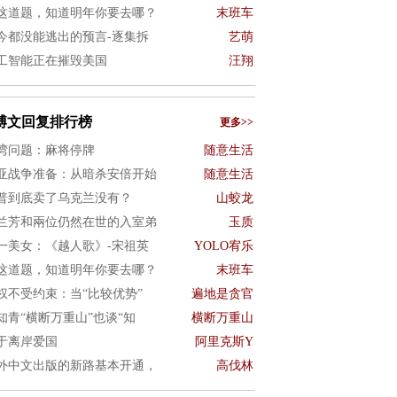
这道题，知道明年你要去哪？
末班车
今都没能逃出的预言-逐集拆
艺萌
工智能正在摧毁美国
汪翔
博文回复排行榜
更多>>
湾问题：麻将停牌
随意生活
亚战争准备：从暗杀安倍开始
随意生活
普到底卖了乌克兰没有？
山蛟龙
兰芳和兩位仍然在世的入室弟
玉质
一美女：《越人歌》-宋祖英
YOLO宥乐
这道题，知道明年你要去哪？
末班车
权不受约束：当“比较优势”
遍地是贪官
知青“横断万重山”也谈“知
横断万重山
于离岸爱国
阿里克斯Y
外中文出版的新路基本开通，
高伐林