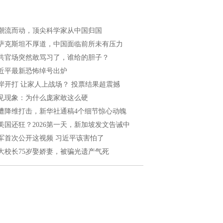
潮流而动，顶尖科学家从中国归国
萨克斯坦不厚道，中国面临前所未有压力
共官场突然敢骂习了，谁给的胆子？
近平最新恐怖绰号出炉
岸开打 让家人上战场？ 投票结果超震撼
见现象：为什么庞家敢这么硬
遭降维打击，新华社通稿4个细节惊心动魄
美国还狂？2026第一天，新加坡发文告诫中
军首次公开这视频 习近平该害怕了
大校长75岁娶娇妻，被骗光遗产气死