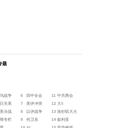
专题
6
11
乌战争
四中全会
中共两会
7
12
日关系
美伊冲突
大S
8
13
美冷战
以伊战争
洛杉矶大火
9
14
维专栏
何卫东
叙利亚
10
15
普
AI
苗华被抓