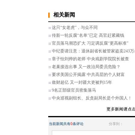
相关新闻
这只“女老虎”，与众不同
传新一轮反腐“名单”已定 高官赶紧藏钱
官员落马潮恐扩大 习定调反腐“更高标准”
中纪委请注意：退休副省长被管家盗卖243万
章子怡刘烨的老师 中央戏剧学院院长被查
老巢接连出事 又一政治局委员危险？
要求美国公开揭露 中共高层的个人财富
敛财超亿 又一封疆大吏被判15年
9名正部级官员密集落马
中央巡视副组长、反贪副局长是个外国人！
当前新闻共有
0
条评论
分享到：