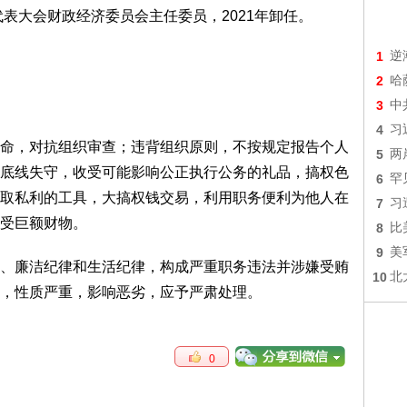
代表大会财政经济委员会主任委员，2021年卸任。
1
逆
2
哈
3
中
4
习
命，对抗组织审查；违背组织原则，不按规定报告个人
5
两
底线失守，收受可能影响公正执行公务的礼品，搞权色
6
罕
取私利的工具，大搞权钱交易，利用职务便利为他人在
7
习
受巨额财物。
8
比
9
美
、廉洁纪律和生活纪律，构成严重职务违法并涉嫌受贿
10
北
，性质严重，影响恶劣，应予严肃处理。
0