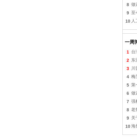
8
做
9
至
10
人
一周
1
台
2
东
3
川
4
梅
5
第
6
做
7
强
8
老
9
关
10
海