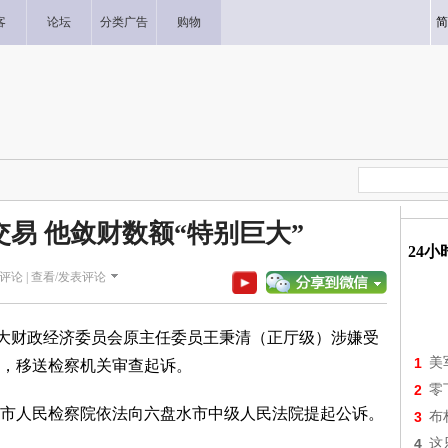
客
论坛
分类广告
购物
简
交易 他敛财数额“特别巨大”
24
评论 |
查看/发表评论
人大财政经济委员会原主任委员王秉清（正厅级）涉嫌受
1
美
，移送检察机关审查起诉。
2
零
市人民检察院依法向六盘水市中级人民法院提起公诉。
3
布
4
这