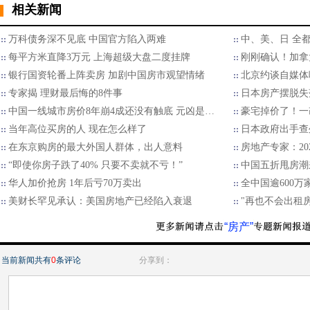
相关新闻
万科债务深不见底 中国官方陷入两难
中、美、日 全
每平方米直降3万元 上海超级大盘二度挂牌
刚刚确认！加拿
银行国资轮番上阵卖房 加剧中国房市观望情绪
北京约谈自媒体
专家揭 理财最后悔的8件事
日本房产摆脱失
中国一线城市房价8年崩4成还没有触底 元凶是…
豪宅掉价了！一
当年高位买房的人 现在怎么样了
日本政府出手查
在东京购房的最大外国人群体，出人意料
房地产专家：20
“即使你房子跌了40% 只要不卖就不亏！”
中国五折甩房潮
华人加价抢房 1年后亏70万卖出
全中国逾600万
美财长罕见承认：美国房地产已经陷入衰退
"再也不会出租
“房产”
当前新闻共有
0
条评论
分享到：