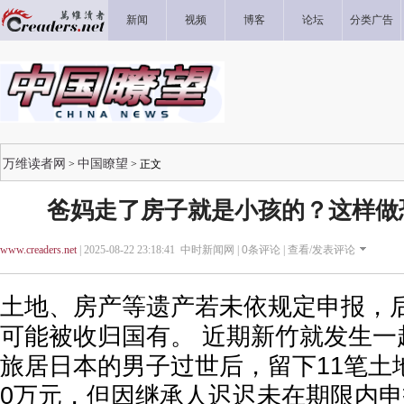
新闻
视频
博客
论坛
分类广告
万维读者网
中国瞭望
>
> 正文
爸妈走了房子就是小孩的？这样做
www.creaders.net
| 2025-08-22 23:18:41 中时新闻网 |
0
条评论 |
查看/发表评论
土地、房产等遗产若未依规定申报，
可能被收归国有。 近期新竹就发生一
旅居日本的男子过世后，留下11笔土地
0万元，但因继承人迟迟未在期限内