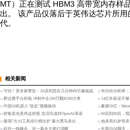
MT）正在测试 HBM3 高带宽内存
出。 该产品仅落后于英伟达芯片所用
代。
相关新闻
可怕！美专家警告：AI误判恐在几分钟内引爆核战
华尔街分析师：2
辉达携手台积电 冲刺中企200万颗H200大单
14亿年薪还不够
中国AI机器人“造反”视频疯传
豪掷20亿：Met
软银卖光英伟达持股 含泪完成对OpenAI承诺
60后到00后
最强7大AI工具排行榜出炉 最大黑马杀出
他杀死83岁母亲
硅谷一线峰会，这一幕令大佬们清醒
长期与AI聊天