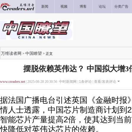
新闻
视频
博客
论坛
分类广告
万维读者网
中国瞭望
>
> 正文
摆脱依赖英伟达？ 中国拟大增3
www.creaders.net
| 2025-08-28 20:30:56 中时新闻网 |
1
条评论 |
查看/发表评论
据法国广播电台引述英国《金融时报》
情人士透露，中国芯片制造商计划到2
智能芯片产量提高2倍，使其达到当前
快降低对英伟达芯片的依赖。