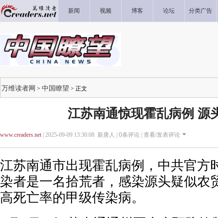
新闻
视频
博客
论坛
分类广告
万维读者网
中国瞭望
>
> 正文
江苏南通惊现霍乱病例 源
www.creaders.net
| 2025-09-09 13:30:08 新唐人 |
0
条评论 |
查看/发表评论
江苏南通市出现霍乱病例，中共官方
染者是一名拾荒者，感染源头疑似农
高死亡率的甲级传染病。