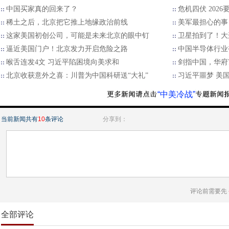
中国买家真的回来了？
危机四伏 202
稀土之后，北京把它推上地缘政治前线
美军最担心的事
这家美国初创公司，可能是未来北京的眼中钉
卫星拍到了！大
逼近美国门户！北京发力开启危险之路
中国半导体行业
喉舌连发4文 习近平陷困境向美求和
剑指中国，华府7
北京收获意外之喜：川普为中国科研送“大礼”
习近平噩梦 美
“中美冷战”
当前新闻共有
10
条评论
分享到：
评论前需要先
全部评论