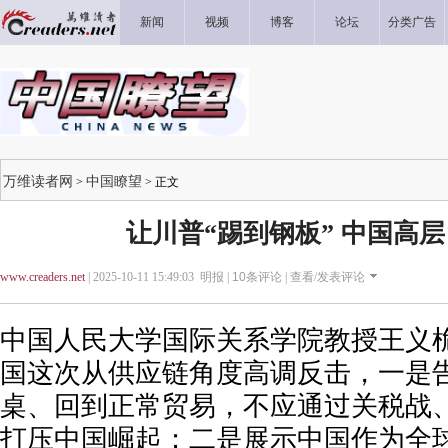
新闻
视频
博客
论坛
分类广告
万维读者网
中国瞭望
>
> 正文
让川普“踢到钢板” 中国高
www.creaders.net
| 2025-10-11 15:49:03 明报 |
10
条评论 |
查看/发表评论
中国人民大学国际关系学院教授王义
国这次从供应链角度高调反击，一是
桌、回到正常贸易，不应通过关税战
打压中国崛起；二是展示中国作为全球