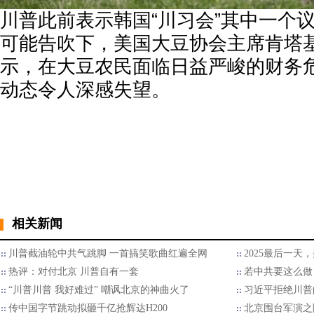
川普此前表示韩国“川习会”其中一个
可能告吹下，美国大豆协会主席肯塔
示，在大豆农民面临日益严峻的财务
动态令人深感失望。
相关新闻
川普截油轮中共气跳脚 一首搞笑歌曲红遍全网
2025最后一天
热评：对付北京 川普自有一套
若中共要这么做
“川普川普 我好难过” 嘲讽北京的神曲火了
习近平拒绝川普的
传中国字节跳动拟砸千亿抢辉达H200
北京围台军演之