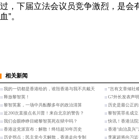
过，下届立法会议员竞争激烈，是会有
血”。
相关新闻
我的一切都是香港给的，谁毁香港与我不共戴天
“岂有文章倾社
释放黎智英！
G7外长发表声
黎智英案，一场中共酝酿多年的政治清算
历史是最公正的
近200次直接点名川普！来自北京的警告？
黎智英罪名成立
我们会眼睁睁目睹黎智英死在狱中吗？
快讯！香港法院
香港这党派宣布：解散！终结超30年历史
香港“由治及兴
历史拐点：民主党今天解散，香港走向专制
李家超将向习近