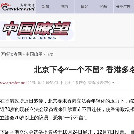
新闻
视频
博客
论坛
分类广告
万维读者网
中国瞭望
>
> 正文
北京下令“一个不留” 香港多
www.creaders.net
| 2025-10-12 10:53:03 中央社 |
1
条评论 |
查看/发表评论
在香港政坛近日盛传，北京要求香港立法会年轻化的压力下，综
近70岁的现任立法会议员近来陆续宣布不再连任，使香港政坛顿时
立法会70岁以上的议员，恐将“一个不留”。
下届香港立法会选举提名将于10月24日展开，12月7日投票。 