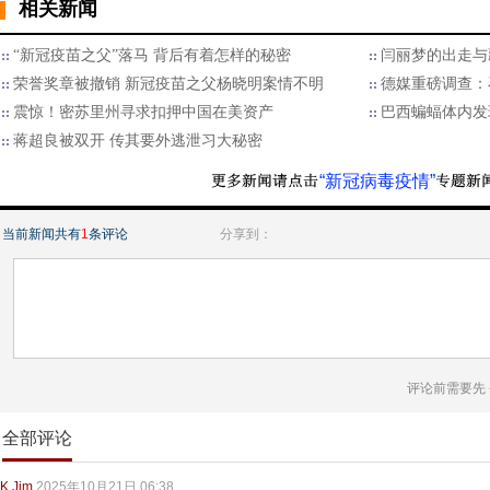
相关新闻
“新冠疫苗之父”落马 背后有着怎样的秘密
闫丽梦的出走与
荣誉奖章被撤销 新冠疫苗之父杨晓明案情不明
德媒重磅调查：
震惊！密苏里州寻求扣押中国在美资产
巴西蝙蝠体内发
蒋超良被双开 传其要外逃泄习大秘密
“新冠病毒疫情”
当前新闻共有
1
条评论
分享到：
评论前需要先
全部评论
K.Jim
2025年10月21日 06:38