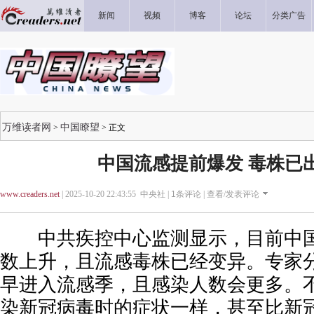
新闻
视频
博客
论坛
分类广告
万维读者网
中国瞭望
>
> 正文
中国流感提前爆发 毒株已
www.creaders.net
| 2025-10-20 22:43:55 中央社 |
1
条评论 |
查看/发表评论
中共疾控中心监测显示，目前中国
数上升，且流感毒株已经变异。专家
早进入流感季，且感染人数会更多。
染新冠病毒时的症状一样，甚至比新