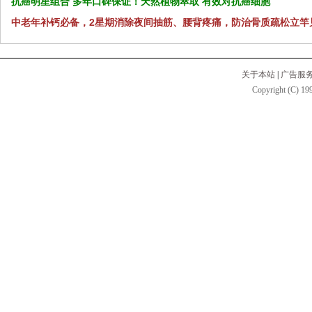
抗癌明星组合 多年口碑保证！天然植物萃取 有效对抗癌细胞
中老年补钙必备，2星期消除夜间抽筋、腰背疼痛，防治骨质疏松立竿
关于本站
|
广告服
Copyright (C) 199