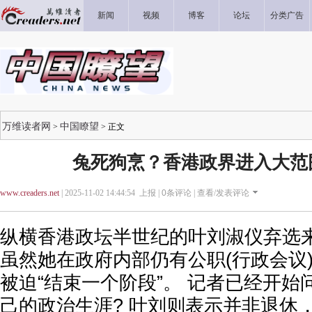
新闻
视频
博客
论坛
分类广告
万维读者网
中国瞭望
>
> 正文
兔死狗烹？香港政界进入大范
www.creaders.net
| 2025-11-02 14:44:54 上报 |
0
条评论 |
查看/发表评论
纵横香港政坛半世纪的叶刘淑仪弃选
虽然她在政府内部仍有公职(行政会议
被迫“结束一个阶段”。 记者已经开
己的政治生涯? 叶刘则表示并非退休