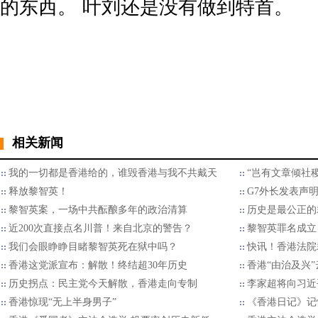
的东西。 叶刘还是没有做到特首。
相关新闻
我的一切都是香港给的，谁毁香港与我不共戴天
“岂有文章倾社
释放黎智英！
G7外长发表声
黎智英案，一场中共酝酿多年的政治清算
历史是最公正的
近200次直接点名川普！来自北京的警告？
黎智英罪名成立
我们会眼睁睁目睹黎智英死在狱中吗？
快讯！香港法院
香港这党派宣布：解散！终结超30年历史
香港“由治及兴
历史拐点：民主党今天解散，香港走向专制
李家超将向习近
香港惊现“无上半身男子”
《香港日记》记