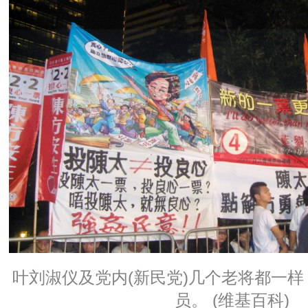
叶刘淑仪及党内(新民党)几个老将都一
员。 (维基百科)