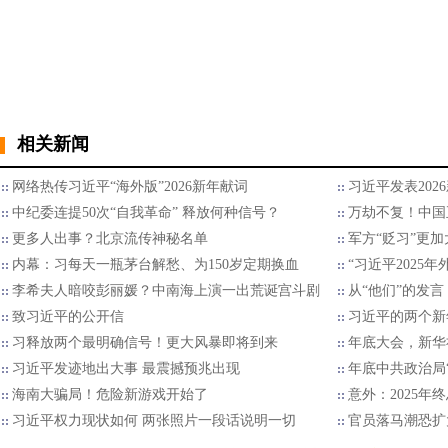
相关新闻
网络热传习近平“海外版”2026新年献词
习近平发表202
中纪委连提50次“自我革命” 释放何种信号？
万劫不复！中国
更多人出事？北京流传神秘名单
军方“贬习”更加
内幕：习每天一瓶茅台解愁、为150岁定期换血
“习近平2025
李希夫人暗咬彭丽媛？中南海上演一出荒诞宫斗剧
从“他们”的发言
致习近平的公开信
习近平的两个新
习释放两个最明确信号！更大风暴即将到来
年底大会，新华
习近平发迹地出大事 最震撼预兆出现
年底中共政治局
海南大骗局！危险新游戏开始了
意外：2025
习近平权力现状如何 两张照片一段话说明一切
官员落马潮恐扩