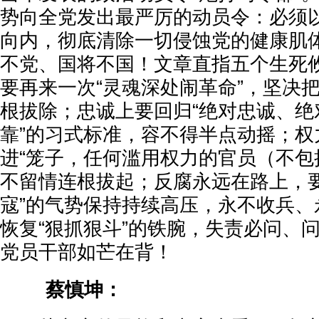
势向全党发出最严厉的动员令：必须以
向内，彻底清除一切侵蚀党的健康肌
不党、国将不国！文章直指五个生死
要再来一次“灵魂深处闹革命”，坚决
根拔除；忠诚上要回归“绝对忠诚、绝
靠”的习式标准，容不得半点动摇；权
进“笼子，任何滥用权力的官员（不包
不留情连根拔起；反腐永远在路上，要
寇”的气势保持持续高压，永不收兵、
恢复“狠抓狠斗”的铁腕，失责必问、
党员干部如芒在背！
蔡慎坤：