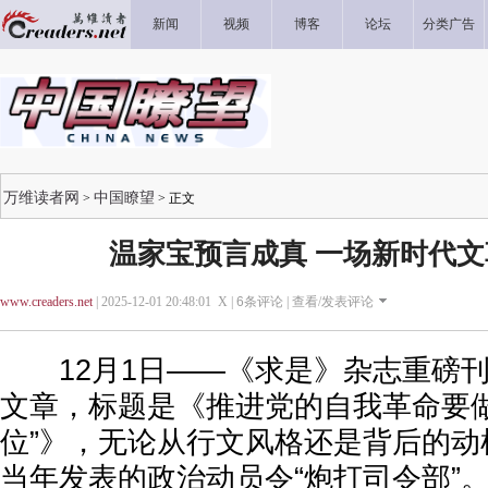
新闻
视频
博客
论坛
分类广告
万维读者网
中国瞭望
>
> 正文
温家宝预言成真 一场新时代
www.creaders.net
| 2025-12-01 20:48:01 X |
6
条评论 |
查看/发表评论
12月1日——《求是》杂志重磅刊
文章，标题是《推进党的自我革命要做
位”》，无论从行文风格还是背后的动
当年发表的政治动员令“炮打司令部”