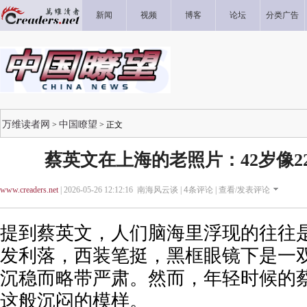
新闻
视频
博客
论坛
分类广告
万维读者网
中国瞭望
>
> 正文
蔡英文在上海的老照片：42岁像2
www.creaders.net
| 2026-05-26 12:12:16 南海风云谈 |
4
条评论 |
查看/发表评论
提到蔡英文，人们脑海里浮现的往往
发利落，西装笔挺，黑框眼镜下是一
沉稳而略带严肃。然而，年轻时候的
这般沉闷的模样。