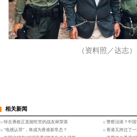
（资料照／达志）
相关新闻
悼念勇敢正直能吃苦的战友林荣基
警察治港？中国
“电视认罪”，将成为香港新常态？
香港又跨过了一