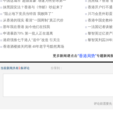
中国这城市“超级富豪”增速为何全球第一
洗黑钱？香港“
抹黑国安法？香港与《华邮》吵起来了
香港开户行不通
“阻止地下党员当特首 我败阵了”
川习会意外彩蛋
从香港的现实 看清“一国两制”真正代价
香港中国史教科书
那年我在香港 如今他们在找我
一法国记者谈被
申请暴跌70% 第一批人正在逃离
黎智英过亿资产
港府强推七千港人“送中”改造 引关注
黎智英判囚20
香港酒楼掀关闭潮 40年老字号黯然离场
“香港局势”
当前新闻共有
2
条评论
分享到：
评论前需要先