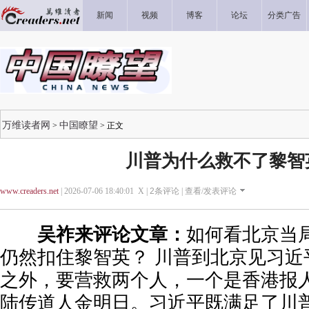
新闻
视频
博客
论坛
分类广告
万维读者网
中国瞭望
>
> 正文
川普为什么救不了黎智
www.creaders.net
| 2026-07-06 18:40:01 X |
2
条评论 |
查看/发表评论
吴祚来评论文章：
如何看北京当
仍然扣住黎智英？ 川普到北京见习近
之外，要营救两个人，一个是香港报
陆传道人金明日。习近平既满足了川