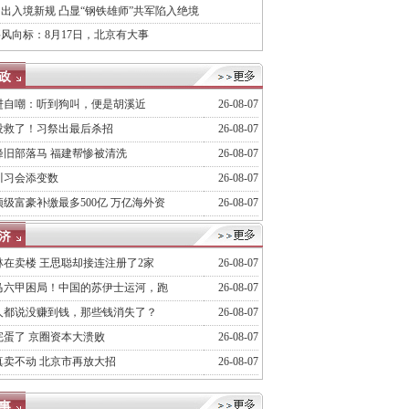
出入境新规 凸显“钢铁雄师”共军陷入绝境
风向标：8月17日，北京有大事
进自嘲：听到狗叫，便是胡溪近
26-08-07
没救了！习祭出最后杀招
26-08-07
峰旧部落马 福建帮惨被清洗
26-08-07
川习会添变数
26-08-07
级富豪补缴最多500亿 万亿海外资
26-08-07
林在卖楼 王思聪却接连注册了2家
26-08-07
马六甲困局！中国的苏伊士运河，跑
26-08-07
人都说没赚到钱，那些钱消失了？
26-08-07
完蛋了 京圈资本大溃败
26-08-07
真卖不动 北京市再放大招
26-08-07