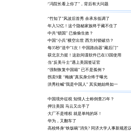
“冯院长看上你了”，背后有大问题
“竹知了”风波后首秀 余承东低调了
年入52亿！这个隐秘家族终于藏不住了
中共“锁国” 已偷偷生效？
中国“小兵”横空出世 西方封锁破功？
每35秒“送中”1次！中国路由器“藏后门”
获北京力挺！这款间谍软件已在13国使用
当“反美斗士”遇上美国签证官
“强制恢复中国籍” 已不是孤例？
拐卖9童 “梅姨”真实身分终于曝光
洪秀柱喊“我是中国人” 其实她始终如一
中国境外征税 知情人士称倒查25年？
押注美国 马云又出手了
大厂不是维权 就是单纯的坏！
华为，又翻车了
高校终身“铁饭碗”消失? 同济大学人事新规惹