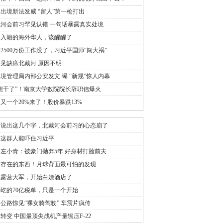
出境新法发威 “留人”第一枪打出
河会前习罕见认错 一句话暴露真实处境
多入籍的海外华人，该醒醒了
2500万份工作没了，习近平国师“闯大祸”
见缺席北戴河 原因不明
境管理局内部公安发文 曝 “新规”惊人内幕
想干了”！南京大学数院院长辞职信爆火
又一个20%来了！股价暴跌13%
口说出这几个字，北戴河会前习的心态崩了
有这群人能吓住习近平
岁左小青：被豪门抛弃5年 好身材打脸前夫
该存在的东西！月球背面最可怕的发现
车露营大军，开始白嫖酒店了
屹的70亿税单，只是一个开始
公路惊见“裸女骑驾驶” 车震片疯传
转变 中国最顶尖战机产量辗压F-22