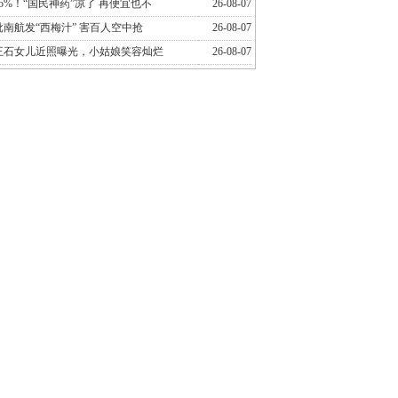
5%！“国民神药”凉了 再便宜也不
26-08-07
南航发“西梅汁” 害百人空中抢
26-08-07
岁王石女儿近照曝光，小姑娘笑容灿烂
26-08-07