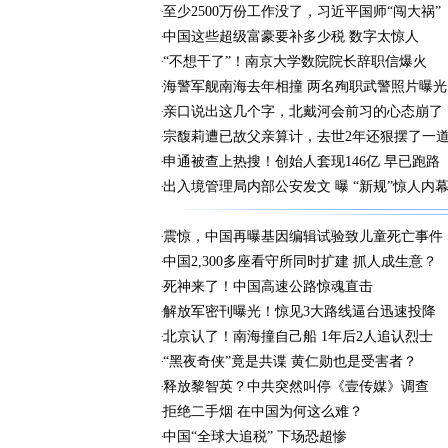
至少2500万份工作没了，习近平国师“闯大祸”
中国这些超级富豪要补多少税 数字太惊人
“不想干了”！南京大学数院院长辞职信爆火
海警军舰南海去年相撞 两名殉职武警照片曝光
亲口说出这几个字，北戴河会前习的心态崩了
宗馥莉遭已故父亲算计，去世2年还狠摆了一
申通被查上热搜！创始人套现146亿 早已跑路
出入境管理局内部公安发文 曝 “新规”惊人内
震惊，中国再曝基因编辑试验致儿童死亡事件
中国2,300多座看守所同时扩建 抓人成生意？
死神来了！中国高速公路惊魂直击
解放军密刊曝光！惊见3大路线逼台迅速投降
北京认了！南海撞自己船 1年后2人追认烈士
“黑夜奇侠”竟是共谍 黄仁勋也是受害者？
释放黎智英？中共突然叫停《壹传媒》调查
拒绝二手烟 在中国为何这么难？
中国“全球大追税” 下场恐超惨