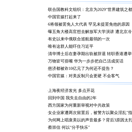
联合国教科文组织：北京为2029“世界建筑之都
中国官媒打起来了
6将领被罢免人大代表 罕见未提罢免他的原因
曝五角大楼高官想去解放军大学演讲 遭北京冷
有史以来中俄联合巡航最弱的一次
唯有这群人能吓住习近平
清华博士后在妻孕期出轨被辞退 转职香港遭举
万物皆可捂嘴 华为一步步把自己活成笑话
慈济都被诈10亿元了为何还不提告？
中国官媒：对美反制只会更硬 不会客气
上海夜经济发光 多点开花
回到中国 我失去自由的2年
西方国家为何重新审视对中共政策
女企业家遭两次留置后，被警方以聚众淫乱"指
为何网上唱衰美以的声音最多？背后3原因太
蔡崇信 何以“分手快乐”