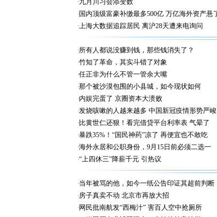
九月川习会添变数
国内顶级富豪补缴最多500亿 万亿海外资产悬
上海大数据追踪居民 离沪28天遭来电询问
所有人都说没赚到钱，那些钱消失了？
竹知了革命，其实斗错了对象
任正非为什么不管一管余大嘴
那个被沙漠包围的小县城，如今现状如何
内娱完蛋了 京圈资本大溃败
发烧咳嗽的人越来越多 中国新冠疫情形势严峻
比黄世仁还狠！看完借贷平台利率表 气晕了
暴跌35%！“国民神药”凉了 再便宜也不敢吃
海外永居和公职身份，9月15日前必须二选一
“上四休三”降薪千元 引热议
当年被骂的他，如今一纸公告印证其超前判断
房子真卖不动 北京市再放大招
网民批南航发“西梅汁” 害百人空中抢厕所