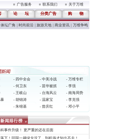
广告服务
联系我们
关于万维
客
论
坛
分类广告
购
物
体坛广角
|
时尚前沿
|
旅游天地
|
商业资讯
|
万维争鸣
侠
- 四中全会
- 中美冷战
- 万维专栏
平
- 何卫东
- 苗华被抓
- 李强
华
- 王岐山
- 台海风云
- 南海局势
风暴
- 胡锦涛
- 温家宝
- 李克强
民
- 朱镕基
- 曾庆红
- 邓小平
科事件升级！ 更严重的还在后面
闸落下！回国一趟绿卡没了，到机场才知出不去！