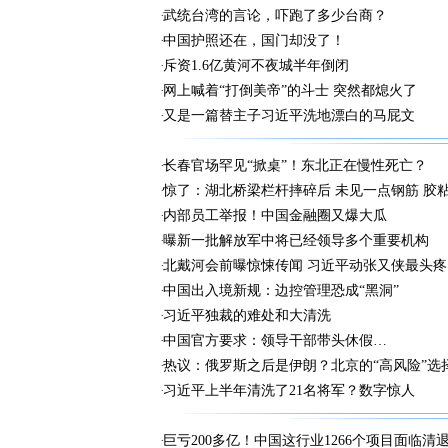
武统台湾的言论，吓跑了多少台商？
中国护照还在，国门却没了！
斥资1.6亿黄河不夜城半年倒闭
网上喊着“打倒美帝”的斗士 突然都熄火了
又是一篇替主子习近平洗地漂白的马屁文
长春官场罕见“掀桌”！东北正在慢性死亡？
惊了：湖北桥梁栏杆摔碎后 未见一点钢筋 胶
内部员工举报！中国金融圈又爆大瓜
曝新一批解放军中将已经领导多个重要机构
北戴河会前曝惊悚传闻 习近平动张又侠最头疼
中国出入境新规：边控管理恐成“黑洞”
习近平独裁的难处和大清洗
中国官方要求：领导干部带头休假…
热议：俄罗斯之后是伊朗？北京的“高风险”选
习近平上半年清洗了21名将军？数字惊人
巨亏200多亿！中国这行业1266个项目面临清