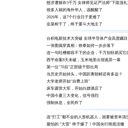
慈济遭狠诈3千万 女律师见证严法师“下跪顶礼
很多入籍的海外华人，该醒醒了
2026年，这7个行业日子更难了
韭菜榨干了，终于要斗大地主了
台积电新技术大突破 全球半导体产业高度瞩目
一张图揭穿真相：铁拳如何一步步落下
连一句吐槽都容不下的企业，千万别轻易买它
西平命案8天未破，玉米地里出现诡异一幕
第一位“70后”正部级干部出局
当历史开始掉头，中国距离朝鲜还有多远？
大学老师开始“自费上班”
床车露营大军，开始白嫖酒店了
中国今夏三大变化，信号强烈
强制休息，全民炸了
连“打工”都不会的人形机器人，就要被资本清
最怕的 “大雷” 终于爆了！中国央行彻底没辙