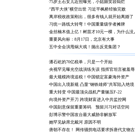
75岁王石女儿近照曝光，小姑娘笑容灿烂
“西平大侠”横空出世 习近平枫桥经验完败
离岸税收政策刚出，很多有钱人就开始离婚了
习统一路线大转弯！中国重量级学者摊牌
金丝楠木值上亿！树苗才10元一棵，为什么没
重要风向标：8月17日，北京有大事
五中全会演甩锅大戏！抛出反党集团？
潘石屹的70亿税单，只是一个开始
央视罕见曝光空战演练失误 指挥官坦言被羞辱
最大规模跨境追税！中国锁定富豪海外资产
中国出入境新规 凸显“钢铁雄师”共军陷入绝境
重大转变 中国最顶尖战机产量辗压F-22
向境外资产开刀 跨境财富进入中共监控网
中国刻意保留重要筹码 预留川习对话空间
彭博示警中国攻台最大威胁非解放军
她罕见缺席北戴河 原因不明
唐朝不存在！ 网传骚扰电话要求拆唐代文物古