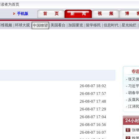
维读者为首页
首
页
新
闻
视
频
博
手机版
万维视频
|
环球大观
|
|
美国看台
|
加国要览
|
留学移民
|
信息时代
|
星光灿烂
|
中国嘹望
- 张又
26-08-07 18:02
- 习近
- 胡春
26-08-07 17:57
- 反腐
26-08-07 17:48
- 江泽
26-08-07 17:29
26-08-07 17:04
26-08-07 16:56
张继
26-08-07 16:07
铁