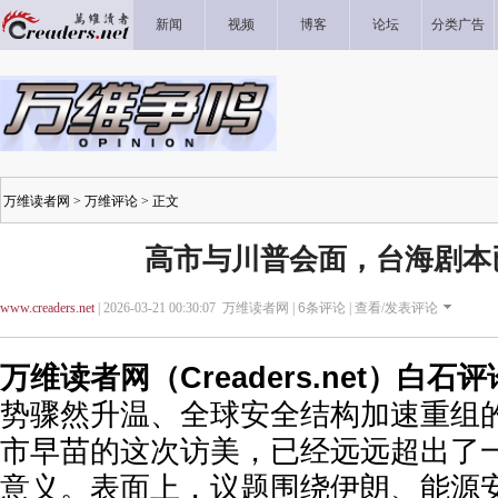
新闻
视频
博客
论坛
分类广告
万维读者网
>
万维评论
> 正文
高市与川普会面，台海剧本
www.creaders.net
| 2026-03-21 00:30:07 万维读者网 |
6
条评论 |
查看/发表评论
万维读者网（Creaders.net）白石
势骤然升温、全球安全结构加速重组
市早苗的这次访美，已经远远超出了
意义。表面上，议题围绕伊朗、能源