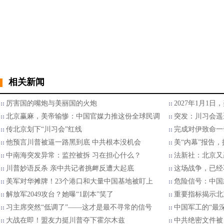
相关新闻
厉害国的嘴炮与美丽国的火炮
2027年1月1
北京赢麻，美帝输惨：中国官媒力推这份全球民调
突发：川习会遥
传北京划下“川习会”红线
完成对伊致命一
他预言川普被逼一路黑到底 中共根本没机会
美“内幕”报告
中南海突发异常：监控被拆 习在担心什么？
法新社：北京又
川普妙语反杀 亲中共记者挑衅反遭大起底
这场战争，已经
美军对华摊牌！23个港口和大量中国基地被盯上
危险信号：中国
解放军2049攻台？她曝“1剧本”笑了
重要指标揭示北
习主席突然“低调了”——这才是最不寻常的信号
中国军工的“最
大战在即！盟友力挺川普夺下霍尔木兹
中共绝密文件被