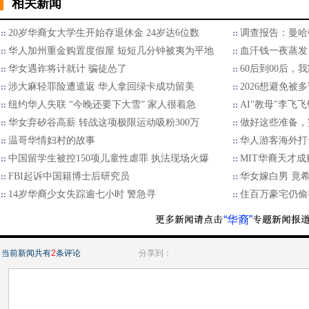
相关新闻
20岁华裔女大学生开始存退休金 24岁达6位数
调查报告：曼哈
华人加州重金购置度假屋 短短几分钟被夷为平地
血汗钱一夜蒸发
华女遇诈将计就计 骗徒怂了
60后到00后
涉大麻轻罪险遭遣返 华人拿回绿卡成功留美
2026想避免被多
纽约华人失联 “今晚还要下大雪” 家人很着急
AI"教母"李飞
华女弃矽谷高薪 转战这项极限运动吸粉300万
做好这些准备，
温哥华情妇村的故事
华人游客海外打
中国留学生被控150项儿童性虐罪 执法现场火爆
MIT华裔天才成
FBI起诉中国籍博士后研究员
华女嫁白男 竟
14岁华裔少女失踪逾七小时 警急寻
住百万豪宅仍偷
“华裔”
当前新闻共有
2
条评论
分享到：