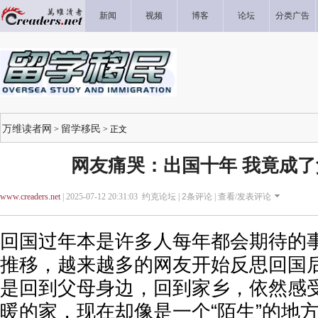
新闻
视频
博客
论坛
分类广告
万维读者网
留学移民
>
> 正文
网友痛哭：出国十年 我竟成
www.creaders.net
| 2025-07-12 20:31:03 约克论坛 |
2
条评论 |
查看/发表评论
回国过年本是许多人每年都会期待的
推移，越来越多的网友开始反思回国
是回到父母身边，回到家乡，依然感
暖的家，现在却像是一个“陌生”的地