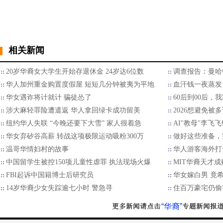
相关新闻
20岁华裔女大学生开始存退休金 24岁达6位数
调查报告：曼哈
华人加州重金购置度假屋 短短几分钟被夷为平地
血汗钱一夜蒸发
华女遇诈将计就计 骗徒怂了
60后到00后
涉大麻轻罪险遭遣返 华人拿回绿卡成功留美
2026想避免被多
纽约华人失联 “今晚还要下大雪” 家人很着急
AI"教母"李飞
华女弃矽谷高薪 转战这项极限运动吸粉300万
做好这些准备，
温哥华情妇村的故事
华人游客海外打
中国留学生被控150项儿童性虐罪 执法现场火爆
MIT华裔天才成
FBI起诉中国籍博士后研究员
华女嫁白男 竟
14岁华裔少女失踪逾七小时 警急寻
住百万豪宅仍偷
“华裔”