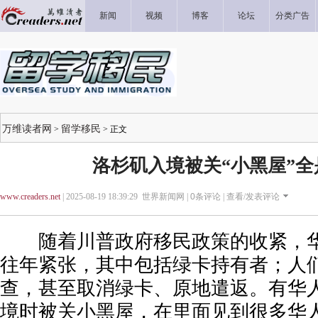
新闻
视频
博客
论坛
分类广告
万维读者网
留学移民
>
> 正文
洛杉矶入境被关“小黑屋”全
www.creaders.net
| 2025-08-19 18:39:29 世界新闻网 |
0
条评论 |
查看/发表评论
随着川普政府移民政策的收紧，华
往年紧张，其中包括绿卡持有者；人
查，甚至取消绿卡、原地遣返。有华
境时被关小黑屋，在里面见到很多华