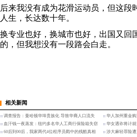
后来我没有成为花滑运动员，但这段
人生，长达数十年。
换专业也好，换城市也好，出国又回
的，但我想没有一段路会白走。
相关新闻
调查报告：曼哈顿华埠贵族化 导致华裔人口流失
华人加州重金购
血汗钱一夜蒸发：纽约多名华人工商行保险箱失窃
华女遇诈将计就
60后到00后，我家两代4位程序员戳中的残酷真相
涉大麻轻罪险遭