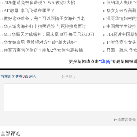
2026想避免被多课税？ WSJ教你3大招
纽约华人失联 “
AI"教母"李飞飞错在哪里？
华女弃矽谷高薪
做好这些准备，完全可以跟随子女海外养老
温哥华情妇村的
华人游客海外打卡拍照遇险 与死神擦肩而过
中国留学生被控
MIT华裔天才成赌神：周末赢40万 每天只花10刀
FBI起诉中国
华女嫁白男 竟希望对方年龄“越大越好”
14岁华裔少女
住百万豪宅仍偷窃？南加2华女偷包裹被捕
只因一疏忽 华
“华裔”
当前新闻共有
0
条评论
分享到：
评论前需要先
全部评论