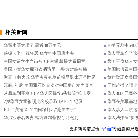
相关新闻
华裔小哥太猛了 赢近80万美元
10美元刮中$4
获绿卡半年就分居 华女控中国籍丈夫
华人卖车忘了这
中国女留学生当街被ICE逮捕 救援大费周章
赞！三位华人女
美国30岁华女挥刀砍消防员 与警方对峙被捕
美国掀假冒中国
财富自由达成 华裔夫妻40岁前提早退休环游世界
黄仁勋现身美国
沉寂3年后 美国潘石屹首次对中国房市发声直言
工作难找？顶尖
从飙车到开枪！LA华人区爆“街头接管”枪击案
华人8000元商
7岁华裔女童被顶尖名校录取 破102年纪录
华裔在美军基地
ICE全美清查 全面围堵打击“赴美生子”
华人涉人口贩运
华男涉杀名医妻 检方新增指控可判死刑
华人法拍屋“捡
“华裔”