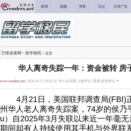
新闻
视频
博客
论坛
分类广告
万维读者网
留学移民
>
> 正文
华人离奇失踪一年：资金被转 房子
www.creaders.net
| 2026-04-23 18:02:26 华人生活网 |
1
条评论 |
查看/发表评论
4月21日，美国联邦调查局(FBI
州华人老人离奇失踪案，74岁的侯乃平（Na
u）自2025年3月失联以来近一年毫
期间却有人持续使用其手机与外界联