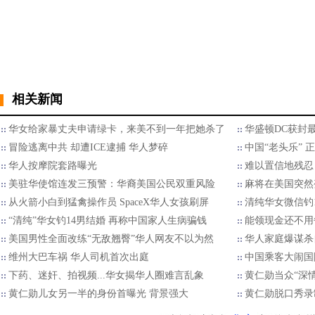
相关新闻
华女给家暴丈夫申请绿卡，来美不到一年把她杀了
华盛顿DC获封
冒险逃离中共 却遭ICE逮捕 华人梦碎
中国“老头乐” 
华人按摩院套路曝光
难以置信地残忍
美驻华使馆连发三预警：华裔美国公民双重风险
麻将在美国突然
从火箭小白到猛禽操作员 SpaceX华人女孩刷屏
清纯华女微信钓
“清纯”华女钓14男结婚 再称中国家人生病骗钱
能领现金还不用
美国男性全面改练“无敌翘臀”华人网友不以为然
华人家庭爆谋杀
维州大巴车祸 华人司机首次出庭
中国乘客大闹国
下药、迷奸、拍视频...华女揭华人圈难言乱象
黄仁勋当众“深情
黄仁勋儿女另一半的身份首曝光 背景强大
黄仁勋脱口秀录