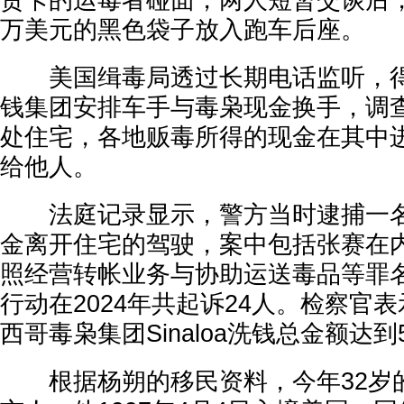
货卡的运毒者碰面，两人短暂交谈后，
万美元的黑色袋子放入跑车后座。
美国缉毒局透过长期电话监听，得
钱集团安排车手与毒枭现金换手，调
处住宅，各地贩毒所得的现金在其中
给他人。
法庭记录显示，警方当时逮捕一名携
金离开住宅的驾驶，案中包括张赛在
照经营转帐业务与协助运送毒品等罪
行动在2024年共起诉24人。检察官
西哥毒枭集团Sinaloa洗钱总金额达到
根据杨朔的移民资料，今年32岁