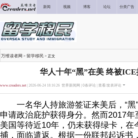
新闻
视频
博客
论坛
分类广告
万维读者网
留学移民
>
> 正文
华人十年“黑”在美 终被IC
www.creaders.net
| 2026-06-24 18:16:26 世界新闻网 |
0
条评论 |
查看/发表评论
一名华人持旅游签证来美后，“黑”
申请政治庇护获得身分。然而2017
美国等待近10年，仍未获得绿卡，在今
捕，面临遣返。根据一份联邦起诉书